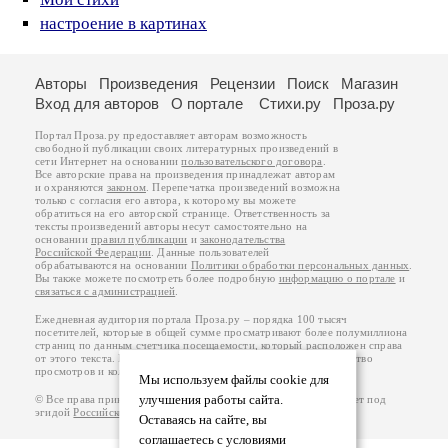
настроение в картинах
Авторы
Произведения
Рецензии
Поиск
Магазин
Вход для авторов
О портале
Стихи.ру
Проза.ру
Портал Проза.ру предоставляет авторам возможность
свободной публикации своих литературных произведений в
сети Интернет на основании
пользовательского договора
.
Все авторские права на произведения принадлежат авторам
и охраняются
законом
. Перепечатка произведений возможна
только с согласия его автора, к которому вы можете
обратиться на его авторской странице. Ответственность за
тексты произведений авторы несут самостоятельно на
основании
правил публикации
и
законодательства
Российской Федерации
. Данные пользователей
обрабатываются на основании
Политики обработки персональных данных
.
Вы также можете посмотреть более подробную
информацию о портале
и
связаться с администрацией
.
Ежедневная аудитория портала Проза.ру – порядка 100 тысяч
посетителей, которые в общей сумме просматривают более полумиллиона
страниц по данным счетчика посещаемости, который расположен справа
от этого текста. В каждой графе указано по две цифры: количество
просмотров и количество посетителей.
Мы используем файлы cookie для
улучшения работы сайта.
© Все права принадлежат авторам, 2000-2026. Портал работает под
эгидой
Российского союза писателей
.
18+
Оставаясь на сайте, вы
соглашаетесь с условиями