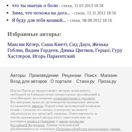
что ты знаешь о боли
- стихи, 11.03.2013 18:58
Зима, что похожа на дога...
- стихи, 13.11.2012 18:56
Я буду для тебя кошкой...
- стихи, 08.08.2012 18:16
Избранные авторы:
Максим Кёлер
,
Саша Кметт
,
Сид Даун
,
Женька
Гоблин
,
Вадим Гордеев
,
Димка Цветков
,
Герцог
,
Гуру
Хастлеров
,
Игорь Паркентский
Авторы
Произведения
Рецензии
Поиск
Магазин
Вход для авторов
О портале
Стихи.ру
Проза.ру
Портал Проза.ру предоставляет авторам возможность
свободной публикации своих литературных произведений в
сети Интернет на основании
пользовательского договора
.
Все авторские права на произведения принадлежат авторам
и охраняются
законом
. Перепечатка произведений возможна
только с согласия его автора, к которому вы можете
обратиться на его авторской странице. Ответственность за
тексты произведений авторы несут самостоятельно на
основании
правил публикации
и
законодательства
Российской Федерации
. Данные пользователей
обрабатываются на основании
Политики обработки персональных данных
.