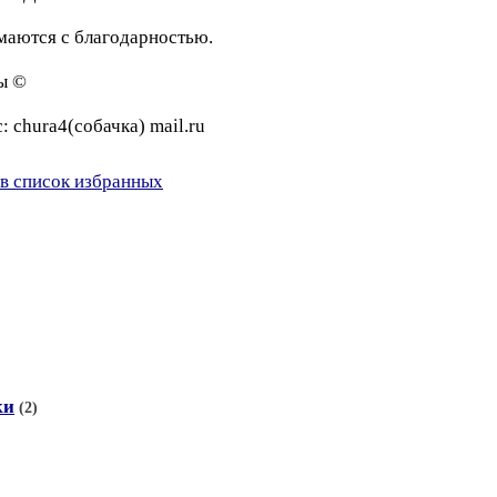
маются с благодарностью.
ы ©
 chura4(собачка) mail.ru
в список избранных
ки
(2)