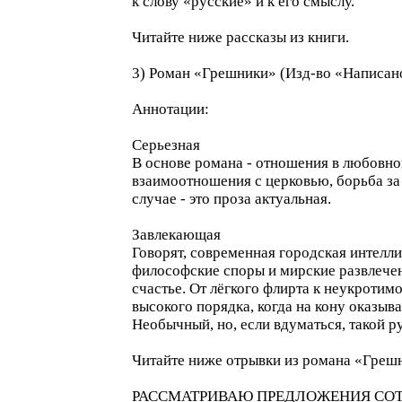
к слову «русские» и к его смыслу.
Читайте ниже рассказы из книги.
3) Роман «Грешники» (Изд-во «Написано
Аннотации:
Серьезная
В основе романа - отношения в любовно
взаимоотношения с церковью, борьба за
случае - это проза актуальная.
Завлекающая
Говорят, современная городская интелли
философские споры и мирские развлечен
счастье. От лёгкого флирта к неукротим
высокого порядка, когда на кону оказыв
Необычный, но, если вдуматься, такой 
Читайте ниже отрывки из романа «Грешн
РАССМАТРИВАЮ ПРЕДЛОЖЕНИЯ СОТ