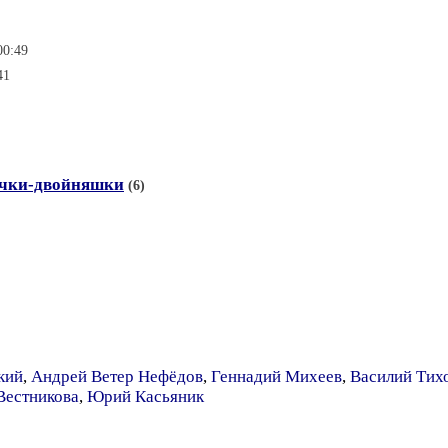
00:49
41
ички-двойняшки
(6)
кий
,
Андрей Ветер Нефёдов
,
Геннадий Михеев
,
Василий Тих
Вестникова
,
Юрий Касьяник