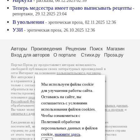
Наркуха
- рассказы, 06.12.2025 02:59
Теперь медсестра имеет право выписывать рецепты
-
репортажи, 29.12.2025 23:04
В увольнении
- эротическая проза, 02.11.2025 12:36
УЗИ
- эротическая проза, 26.10.2025 12:36
Авторы
Произведения
Рецензии
Поиск
Магазин
Вход для авторов
О портале
Стихи.ру
Проза.ру
Портал Проза.ру предоставляет авторам возможность
свободной публикации своих литературных произведений в
сети Интернет на основании
пользовательского договора
.
Все авторские права на произведения принадлежат авторам
и охраняются
законом
. Перепечатка произведений возможна
Мы используем файлы cookie
только с согласия его автора, к которому вы можете
обратиться на его авторской странице. Ответственность за
для улучшения работы сайта.
тексты произведений авторы несут самостоятельно на
Оставаясь на сайте, вы
основании
правил публикации
и
законодательства
Российской Федерации
. Данные пользователей
соглашаетесь с условиями
обрабатываются на основании
Политики обработки персональных данных
.
использования файлов cookies.
Вы также можете посмотреть более подробную
информацию о портале
и
связаться с администрацией
.
Чтобы ознакомиться с
Политикой обработки
Ежедневная аудитория портала Проза.ру – порядка 100 тысяч
посетителей, которые в общей сумме просматривают более полумиллиона
персональных данных и файлов
страниц по данным счетчика посещаемости, который расположен справа
cookie,
нажмите здесь
.
от этого текста. В каждой графе указано по две цифры: количество
просмотров и количество посетителей.