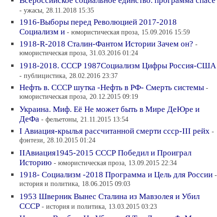
Всероссийское социальное единство. программа спасе
- ужасы, 28.11.2018 15:35
1916-Выборы перед Революцией 2017-2018
Социализм и
- юмористическая проза, 15.09.2016 15:59
1918-R-2018 Сталин-Фантом Истории Зачем он?
-
юмористическая проза, 31.03.2016 01:24
1918-2018. СССР 1987Социализм Цифры Россия-США
- публицистика, 28.02.2016 23:37
Нефть в. СССР шутка -Нефть в РФ- Смерть системы
-
юмористическая проза, 20.12.2015 09:19
Украина. Миф. Её Не может быть в Мире ДеЮре и
ДеФа
- фельетоны, 21.11.2015 13:54
I Авиация-крылья рассчитанной смерти ссср-III рейх
-
фэнтези, 28.10.2015 01:24
IIАвиация1945-2015 СССР Победил и Проиграл
Историю
- юмористическая проза, 13.09.2015 22:34
1918- Социализм -2018 Программа и Цель для России
-
история и политика, 18.06.2015 09:03
1953 Шверник Вынес Сталина из Мавзолея и Убил
СССР
- история и политика, 13.03.2015 03:23