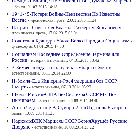
Немцова Вообще Не УбивалиЯ Так Думаю Ф. Мкртчан
- байки, 01.03.2015 14:18
1941-45-Потери Войны-Неизвестны Но Известны
Всегда
- ироническая проза, 23.02.2015 11:24
Патриот. Советская Властьс Гитлером-Зюгановым
-
ироническая проза, 17.02.2015 03:04
Советская Культура Убила Волю Народа и Социализм
-
философия, 04.01.2015 17:33
Социализм Последнее Определение Термина для
России
- история и политика, 04.01.2015 13:42
3-Земля голода-ложь путина-эмбарго Смерти
-
естествознание, 03.11.2014 22:09
II-Земля-Еда Империи-РосФедерации без СССР
Смерть
- естествознание, 07.10.2014 05:22
IЗемля России-США БезСистемы СССР Мы Все
Вымираем
- естествознание, 28.09.2014 09:40
АвторЛедоколане В. Суворов! этоИздатель Быстров
-
байки, 13.09.2014 11:25
НаркомыВПК МаршалыСССР БерияХрущёв Русские
Дворяне
- естествознание, 10.09.2014 23:22