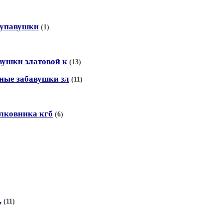
купавушки
(1)
вушки златовой к
(13)
ные забавушки зл
(11)
олковника кгб
(6)
,
(11)