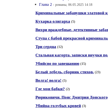
Глава 2
- романы, 06.05.2025 14:18
Криминальные забавушки златовой 
Кухарка олигарха
(5)
Вихри враждебные. детективные заба
Ступа с бабой прекрасной криминаль
Три сердца
(12)
Стальная кагорта. записки внучки п
Убийсво по завещанию
(15)
Белый лебедь. сборник стихов.
(23)
Волга! волга!
(5)
Где мои бабки?
(2)
Рюриковичи. Пояс Дмитрия Донского
Убийца голубых кровей
(3)