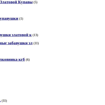
 Златовой Купавы
(5)
купавушки
(1)
вушки златовой к
(13)
ные забавушки зл
(11)
олковника кгб
(6)
,
(11)