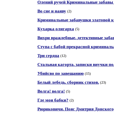
Олений ручей Криминальные забавы
Во сне и наяву
(2)
Криминальные забавушки златовой 
Кухарка олигарха
(5)
Вихри враждебные. детективные заба
Ступа с бабой прекрасной криминаль
Три сердца
(12)
Стальная кагорта. записки внучки п
Убийсво по завещанию
(15)
Белый лебедь. сборник стихов.
(23)
Волга! волга!
(5)
Где мои бабки?
(2)
Рюриковичи. Пояс Дмитрия Донского