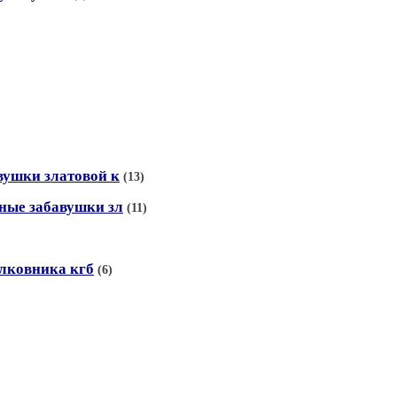
вушки златовой к
(13)
ные забавушки зл
(11)
олковника кгб
(6)