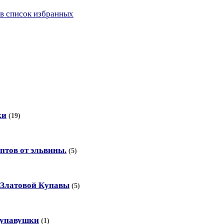
в список избранных
ки
(19)
птов от эльвины.
(5)
 Златовой Купавы
(5)
купавушки
(1)