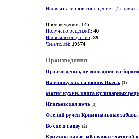
Написать личное сообщение
Добавить 
Произведений:
145
Получено рецензий
:
40
Написано рецензий
:
39
Читателей
:
19374
Произведения
Произведения, не вошедшие в сборни
На войне, как на войне. Пьеса.
(3)
Магия кухни. книга кулинарных реце
Ипатьевская ночь
(3)
Олений ручей Криминальные забавы
Во сне и наяву
(2)
Криминальные забавушки златовой 