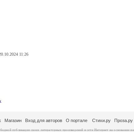
20.10.2024 11:26
к
к
Магазин
Вход для авторов
О портале
Стихи.ру
Проза.ру
ободной публикации своих литературных произведений в сети Интернет на основании
по
ся
законом
. Перепечатка произведений возможна только с согласия его автора, к котором