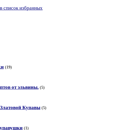
в список избранных
ки
(19)
птов от эльвины.
(5)
 Златовой Купавы
(5)
купавушки
(1)