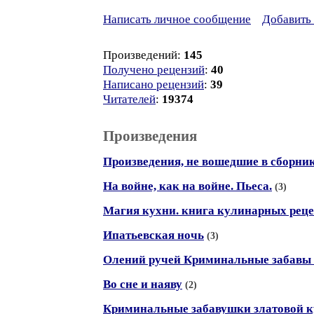
Написать личное сообщение
Добавить 
Произведений:
145
Получено рецензий
:
40
Написано рецензий
:
39
Читателей
:
19374
Произведения
Произведения, не вошедшие в сборни
На войне, как на войне. Пьеса.
(3)
Магия кухни. книга кулинарных реце
Ипатьевская ночь
(3)
Олений ручей Криминальные забавы
Во сне и наяву
(2)
Криминальные забавушки златовой 