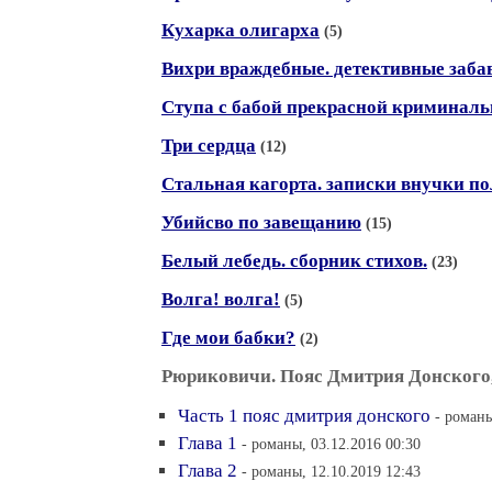
Кухарка олигарха
(5)
Вихри враждебные. детективные заба
Ступа с бабой прекрасной криминаль
Три сердца
(12)
Стальная кагорта. записки внучки п
Убийсво по завещанию
(15)
Белый лебедь. сборник стихов.
(23)
Волга! волга!
(5)
Где мои бабки?
(2)
Рюриковичи. Пояс Дмитрия Донского
Часть 1 пояс дмитрия донского
- романы
Глава 1
- романы, 03.12.2016 00:30
Глава 2
- романы, 12.10.2019 12:43