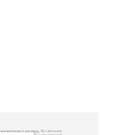
льзовательского договора
. Все авторские
у вы можете обратиться на его авторской