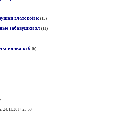
вушки златовой к
(13)
ные забавушки зл
(11)
олковника кгб
(6)
,
, 24.11.2017 23:59