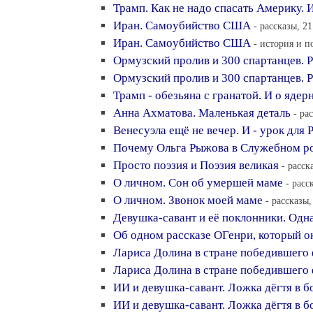
Трамп. Как не надо спасать Америку. 
Иран. Самoyбийство США
- рассказы, 21
Иран. Самoyбийство США
- история и п
Ормузский пролив и 300 спартанцев. 
Ормузский пролив и 300 спартанцев. 
Трамп - обезьяна с гранатой. И о ядер
Анна Ахматова. Маленькая деталь
- ра
Венесуэла ещё не вечер. И - урок для 
Почему Ольга Рыжова в Служебном ро
Просто поэзия и Поэзия великая
- расск
О личном. Сон об умершей маме
- расс
О личном. Звонок моей маме
- рассказы,
Девушка-савант и её поклонники. Одн
Об одном рассказе ОГенри, который ок
Лариса Долина в стране победившего
Лариса Долина в стране победившего
ИИ и девушка-савант. Ложка дёгтя в б
ИИ и девушка-савант. Ложка дёгтя в б