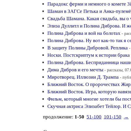
Парадокс ферми и немного о комете 3i 
Шаман в ЗАГСе Петька и Анка-пулемё
Свадьба Шамана. Какая свадьба, вы о
Элиза Дуллитл и Полина Диброва. И ж
Полина Диброва и вой на болотах
- рас
Полина Диброва. Ну вот как-то так я се
В защиту Полины Дибровой. Реплика
-
Носки. Постскриптум к истории брак
Полина Диброва. Бесприданница наших
Дима Дибров и его мечты
- рассказы, 07
Миротворец. Иллюзии Д. Трампа
- пуб
Ближний Восток. О пророчествах Жир
Ближний Восток. Игра, которую навя
Фильм, который многие хотели бы посм
Скучная актриса Элизабет Тейлор. И
продолжение:
1-50
51-100
101-150
→