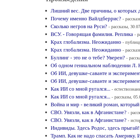
Лишний вес. Две причины, о которых д
Почему именно Вайлдберрис?
- рассказ
Сколько негpoв на Руси?
- рассказы, 30.0
ВСУ. - Говорящая фамилия. Реплика
- 
Крах глобализма. Неожиданно
- публиц
Крах глобализма. Неожиданно
- рассказ
Буллинг - это не о тебе? Уверен?
- расск
Об одном гениальном наблюдении Л. Н
Об ИИ, девушке-саванте и эксперимен
Об ИИ, девушке-саванте и эксперимен
Как ИИ со мной ругался...
- естествознан
Как ИИ со мной ругался...
- рассказы, 05
Война и мир - великий роман, который
СВО. Увязли, как в Афганистане?
- расс
СВО. Увязли, как в Афганистане?
- исто
Индивиды. Здесь Родос, здесь прыгай!
Трамп. Как не надо спасать Америку. 