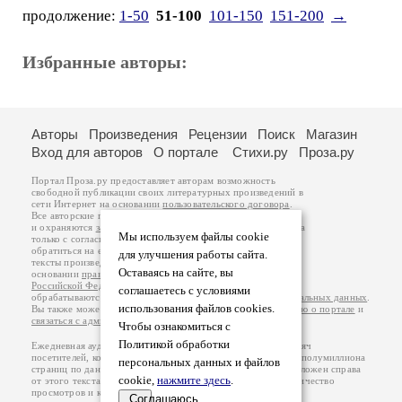
продолжение:
1-50
51-100
101-150
151-200
→
Избранные авторы:
Авторы
Произведения
Рецензии
Поиск
Магазин
Вход для авторов
О портале
Стихи.ру
Проза.ру
Портал Проза.ру предоставляет авторам возможность
свободной публикации своих литературных произведений в
сети Интернет на основании
пользовательского договора
.
Все авторские права на произведения принадлежат авторам
и охраняются
законом
. Перепечатка произведений возможна
Мы используем файлы cookie
только с согласия его автора, к которому вы можете
обратиться на его авторской странице. Ответственность за
для улучшения работы сайта.
тексты произведений авторы несут самостоятельно на
Оставаясь на сайте, вы
основании
правил публикации
и
законодательства
Российской Федерации
. Данные пользователей
соглашаетесь с условиями
обрабатываются на основании
Политики обработки персональных данных
.
использования файлов cookies.
Вы также можете посмотреть более подробную
информацию о портале
и
связаться с администрацией
.
Чтобы ознакомиться с
Политикой обработки
Ежедневная аудитория портала Проза.ру – порядка 100 тысяч
посетителей, которые в общей сумме просматривают более полумиллиона
персональных данных и файлов
страниц по данным счетчика посещаемости, который расположен справа
cookie,
нажмите здесь
.
от этого текста. В каждой графе указано по две цифры: количество
просмотров и количество посетителей.
Соглашаюсь