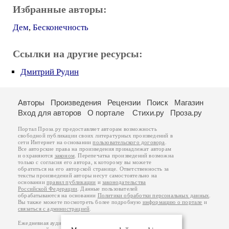
Избранные авторы:
Дем
,
Бесконечность
Ссылки на другие ресурсы:
Дмитрий Рудин
Авторы
Произведения
Рецензии
Поиск
Магазин
Вход для авторов
О портале
Стихи.ру
Проза.ру
Портал Проза.ру предоставляет авторам возможность
свободной публикации своих литературных произведений в
сети Интернет на основании
пользовательского договора
.
Все авторские права на произведения принадлежат авторам
и охраняются
законом
. Перепечатка произведений возможна
только с согласия его автора, к которому вы можете
обратиться на его авторской странице. Ответственность за
тексты произведений авторы несут самостоятельно на
основании
правил публикации
и
законодательства
Российской Федерации
. Данные пользователей
обрабатываются на основании
Политики обработки персональных данных
.
Вы также можете посмотреть более подробную
информацию о портале
и
связаться с администрацией
.
Ежедневная аудитория портала Проза.ру – порядка 100 тысяч