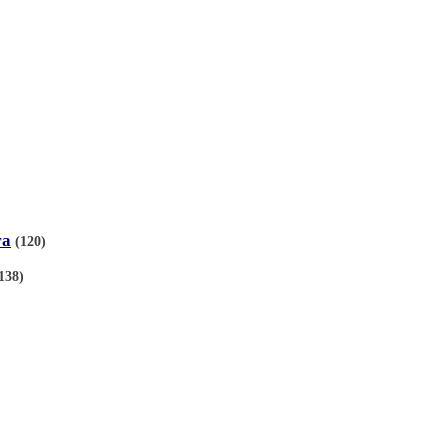
га
(120)
138)