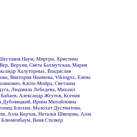
Шестаков Наум
,
Миргри
,
Христина
 Вер
,
Веруня
,
Света Бахмутская
,
Мария
ксандр Халуторных
,
Владислав
ова
,
Виктория Наимова
,
Vikingnz
,
Елена
Боянович
,
Клото Мойра
,
Светлана
дуга
,
Людмила Лебедева
,
Михаил
 Бабаев
,
Александр Жгутов
,
Ксения
ч Дубовицкий
,
Ирина Михайловна
еонид Блохин
,
Малохат Дустматова
,
ли
,
Алла Корчак
,
Наталья Швецова
,
Алла
а Блюменбаум
,
Ваня Сталкер