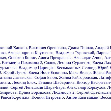
вгений Ханкин
,
Виктория Орешкина
,
Диана Горная
,
Андрей 
ова
,
Александрина Кругленко
,
Владимир Туровский
,
Лариса
кая
,
Опескин Борис
,
Алиса Прекрасная
,
Альвидас Ачюс
,
Але
,
Елизавета Пахомова 2
,
Слоня
,
Леонид Сурженко
,
Елена Лах
Туртанова
,
Владимир Царицын
,
Беспамятных Леонид
,
Юрий 
й
,
Юрий Лучко
,
Елена Йост-Есюнина
,
Макс Вивер
,
Жизнь Ра
атьяна Латынская
,
Софья Баюн
,
Жанна Райгородская
,
Латиф
аньга
,
Леонид Блох
,
Татьяна Шабардина
,
Виктор Васильеви
ллин
,
Сергей Лепешкин Шара-Бара
,
Александр Кормухов
,
Л
Смирнова
,
Ирина Борзилова
,
Людмилла 2
,
Сергей Одзелашви
,
Раиса Коротких
,
Ксения Петрова 5
,
Антон Калгашкин
,
Весс