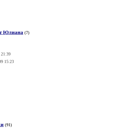
от Юлиана
(7)
 21:39
09 15:23
ки
(91)