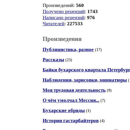
Произведений:
560
Получено рецензий
:
1743
Написано рецензий
:
976
Читателей
:
227533
Произведения
Публицистика, разное
(17)
Рассказы
(23)
Байки бухарского квартала Петербур
Наблюдения, зарисовки, миниатюры
(
Моя трудовая деятельность
(9)
О чём умолчал Мессия...
(7)
Бухарские обряды
(1)
Истории гастарбайтеров
(4)