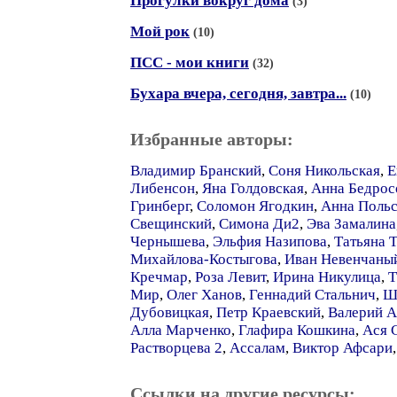
Прогулки вокруг дома
(3)
Мой рок
(10)
ПСС - мои книги
(32)
Бухара вчера, сегодня, завтра...
(10)
Избранные авторы:
Владимир Бранский
,
Соня Никольская
,
Е
Либенсон
,
Яна Голдовская
,
Анна Бедрос
Гринберг
,
Соломон Ягодкин
,
Анна Польс
Свещинский
,
Симона Ди2
,
Эва Замалина
Чернышева
,
Эльфия Назипова
,
Татьяна 
Михайлова-Костыгова
,
Иван Невенчаны
Кречмар
,
Роза Левит
,
Ирина Никулица
,
Т
Мир
,
Олег Ханов
,
Геннадий Стальнич
,
Ш
Дубовицкая
,
Петр Краевский
,
Валерий А
Алла Марченко
,
Глафира Кошкина
,
Ася 
Растворцева 2
,
Ассалам
,
Виктор Афсари
Ссылки на другие ресурсы: