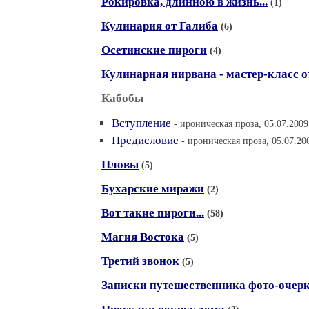
Рокировка, длинною в жизнь...
(1)
Кулинария от Галиба
(6)
Осетинские пироги
(4)
Кулинарная нирвана - мастер-класс 
Кабобы
Вступление
- ироническая проза, 05.07.2009
Предисловие
- ироническая проза, 05.07.20
Пловы
(5)
Бухарские миражи
(2)
Вот такие пироги...
(58)
Магия Востока
(5)
Третий звонок
(5)
Записки путешественника фото-очер