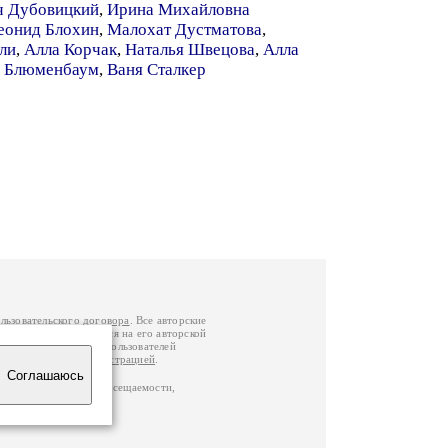
ч Дубовицкий
,
Ирина Михайловна
еонид Блохин
,
Малохат Дустматова
,
ли
,
Алла Корчак
,
Наталья Швецова
,
Алла
а Блюменбаум
,
Ваня Сталкер
льзовательского договора
. Все авторские
у вы можете обратиться на его авторской
й Федерации
. Данные пользователей
е
и
связаться с администрацией
.
Соглашаюсь
по данным счетчика посещаемости,