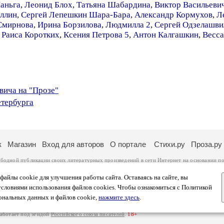
аньга
,
Леонид Блох
,
Татьяна Шабардина
,
Виктор Васильеви
ллин
,
Сергей Лепешкин Шара-Бара
,
Александр Кормухов
,
Л
Смирнова
,
Ирина Борзилова
,
Людмилла 2
,
Сергей Одзелашви
,
Раиса Коротких
,
Ксения Петрова 5
,
Антон Калгашкин
,
Весс
вича на "Прозе"
етербурга
к
Магазин
Вход для авторов
О портале
Стихи.ру
Проза.ру
ободной публикации своих литературных произведений в сети Интернет на основании
по
ся
законом
. Перепечатка произведений возможна только с согласия его автора, к котором
ры несут самостоятельно на основании
правил публикации
и
законодательства Российско
айлы cookie для улучшения работы сайта. Оставаясь на сайте, вы
ональных данных
. Вы также можете посмотреть более подробную
информацию о портал
условиями использования файлов cookies. Чтобы ознакомиться с Политикой
тысяч посетителей, которые в общей сумме просматривают более полумиллиона страниц 
ональных данных и файлов cookie,
нажмите здесь
.
афе указано по две цифры: количество просмотров и количество посетителей.
работает под эгидой
Российского союза писателей
.
18+