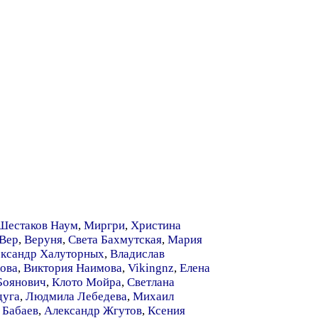
Шестаков Наум
,
Миргри
,
Христина
 Вер
,
Веруня
,
Света Бахмутская
,
Мария
ксандр Халуторных
,
Владислав
ова
,
Виктория Наимова
,
Vikingnz
,
Елена
Боянович
,
Клото Мойра
,
Светлана
дуга
,
Людмила Лебедева
,
Михаил
 Бабаев
,
Александр Жгутов
,
Ксения