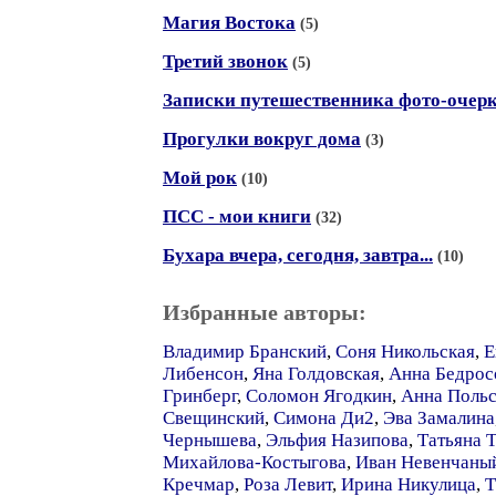
Магия Востока
(5)
Третий звонок
(5)
Записки путешественника фото-очер
Прогулки вокруг дома
(3)
Мой рок
(10)
ПСС - мои книги
(32)
Бухара вчера, сегодня, завтра...
(10)
Избранные авторы:
Владимир Бранский
,
Соня Никольская
,
Е
Либенсон
,
Яна Голдовская
,
Анна Бедрос
Гринберг
,
Соломон Ягодкин
,
Анна Польс
Свещинский
,
Симона Ди2
,
Эва Замалина
Чернышева
,
Эльфия Назипова
,
Татьяна 
Михайлова-Костыгова
,
Иван Невенчаны
Кречмар
,
Роза Левит
,
Ирина Никулица
,
Т