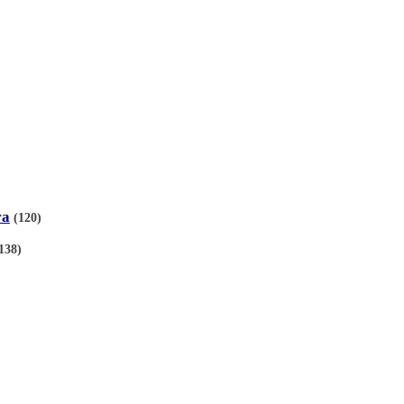
га
(120)
138)