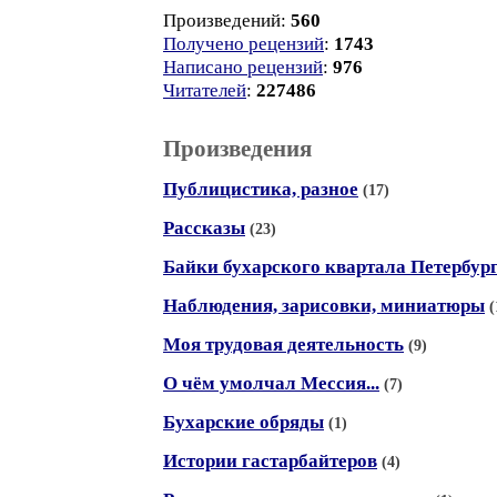
Произведений:
560
Получено рецензий
:
1743
Написано рецензий
:
976
Читателей
:
227486
Произведения
Публицистика, разное
(17)
Рассказы
(23)
Байки бухарского квартала Петербур
Наблюдения, зарисовки, миниатюры
(
Моя трудовая деятельность
(9)
О чём умолчал Мессия...
(7)
Бухарские обряды
(1)
Истории гастарбайтеров
(4)