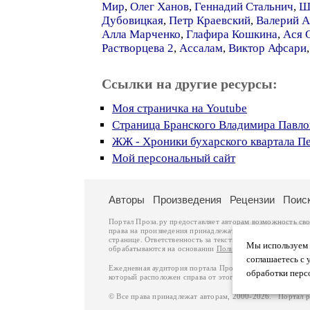
Мир
,
Олег Ханов
,
Геннадий Стальнич
,
Ш
Дубовицкая
,
Петр Краевский
,
Валерий А
Алла Марченко
,
Глафира Кошкина
,
Ася 
Растворцева 2
,
Ассалам
,
Виктор Афсари
Ссылки на другие ресурсы:
Моя страничка на Youtube
Страница Бранского Владимира Павло
ЖЖ - Хроники бухарского квартала П
Мой персональный сайт
Авторы
Произведения
Рецензии
Поис
Портал Проза.ру предоставляет авторам возможность св
права на произведения принадлежат авторам и охраняют
странице. Ответственность за тексты произведений авто
Мы используем ф
обрабатываются на основании
Политики обработки перс
соглашаетесь с 
Ежедневная аудитория портала Проза.ру – порядка 100 
обработки перс
который расположен справа от этого текста. В каждой гр
© Все права принадлежат авторам, 2000-2026. Портал 