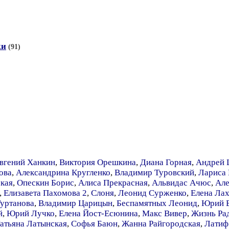
ки
(91)
вгений Ханкин
,
Виктория Орешкина
,
Диана Горная
,
Андрей 
ова
,
Александрина Кругленко
,
Владимир Туровский
,
Лариса
кая
,
Опескин Борис
,
Алиса Прекрасная
,
Альвидас Ачюс
,
Але
,
Елизавета Пахомова 2
,
Слоня
,
Леонид Сурженко
,
Елена Лах
Туртанова
,
Владимир Царицын
,
Беспамятных Леонид
,
Юрий 
й
,
Юрий Лучко
,
Елена Йост-Есюнина
,
Макс Вивер
,
Жизнь Ра
атьяна Латынская
,
Софья Баюн
,
Жанна Райгородская
,
Латиф