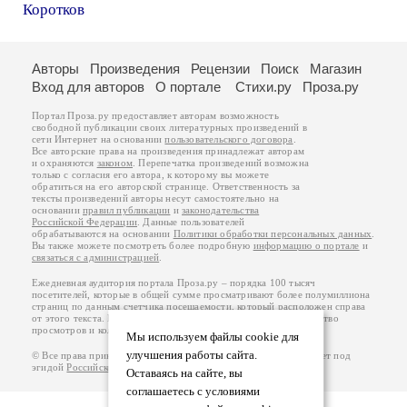
Коротков
Авторы
Произведения
Рецензии
Поиск
Магазин
Вход для авторов
О портале
Стихи.ру
Проза.ру
Портал Проза.ру предоставляет авторам возможность
свободной публикации своих литературных произведений в
сети Интернет на основании
пользовательского договора
.
Все авторские права на произведения принадлежат авторам
и охраняются
законом
. Перепечатка произведений возможна
только с согласия его автора, к которому вы можете
обратиться на его авторской странице. Ответственность за
тексты произведений авторы несут самостоятельно на
основании
правил публикации
и
законодательства
Российской Федерации
. Данные пользователей
обрабатываются на основании
Политики обработки персональных данных
.
Вы также можете посмотреть более подробную
информацию о портале
и
связаться с администрацией
.
Ежедневная аудитория портала Проза.ру – порядка 100 тысяч
посетителей, которые в общей сумме просматривают более полумиллиона
страниц по данным счетчика посещаемости, который расположен справа
от этого текста. В каждой графе указано по две цифры: количество
просмотров и количество посетителей.
Мы используем файлы cookie для
улучшения работы сайта.
© Все права принадлежат авторам, 2000-2026. Портал работает под
эгидой
Российского союза писателей
.
18+
Оставаясь на сайте, вы
соглашаетесь с условиями