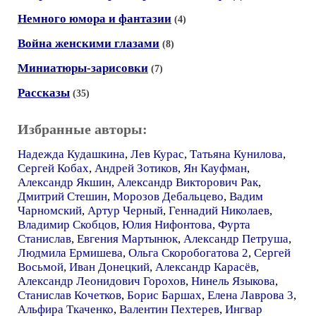
Немного юмора и фантазии
(4)
Война женскими глазами
(8)
Миниатюры-зарисовки
(7)
Рассказы
(35)
Избранные авторы:
Надежда Кудашкина
,
Лев Курас
,
Татьяна Кунилова
,
Сергей Кобах
,
Андрей Зотиков
,
Ян Кауфман
,
Александр Якшин
,
Александр Викторович Рак
,
Дмитрий Стешин
,
Морозов Дебальцево
,
Вадим
Чарномский
,
Артур Черный
,
Геннадий Николаев
,
Владимир Скобцов
,
Юлия Нифонтова
,
Фурта
Станислав
,
Евгения Мартынюк
,
Александр Петруша
,
Людмила Ермишева
,
Ольга Скоробогатова 2
,
Сергей
Восьмой
,
Иван Донецкий
,
Александр Карасёв
,
Александр Леонидович Горохов
,
Нинель Языкова
,
Станислав Кочетков
,
Борис Баршах
,
Елена Лаврова 3
,
Альфира Ткаченко
,
Валентин Пехтерев
,
Ингвар