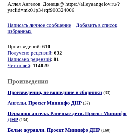
Аллея Ангелов. Донецк@ https://alleyaangelov.ru/?
ysclid=mk01p34rqf900324006
Написать личное сообщение
Добавить в список
избранных
Произведений:
610
Получено рецензий
:
632
Написано рецензий
:
81
Читателей
:
114029
Произведения
Произведения, не вошедшие в сборники
(33)
Ангелы. Проект Мининфо ДНР
(57)
Пёрышко ангела. Раненые дети. Проект Мининфо
ДНР
(134)
Белые журавли. Проект Мининфо ДНР
(160)