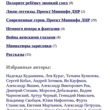
Подарите ребёнку звонкий смех
(8)
Люди-легенды. Проект Мининфо ДНР
(2)
Современные герои. Проект Мининфо ДНР
(29)
Немного юмора и фантазии
(4)
Война женскими глазами
(8)
Миниатюры-зарисовки
(7)
Рассказы
(35)
Избранные авторы:
Надежда Кудашкина
,
Лев Курас
,
Татьяна Кунилова
,
Сергей Кобах
,
Андрей Зотиков
,
Ян Кауфман
,
Александр Якшин
,
Александр Викторович Рак
,
Дмитрий Стешин
,
Морозов Дебальцево
,
Вадим
Чарномский
,
Артур Черный
,
Геннадий Николаев
,
Владимир Скобцов
,
Юлия Нифонтова
,
Фурта
Станислав
,
Евгения Мартынюк
,
Александр Петруша
,