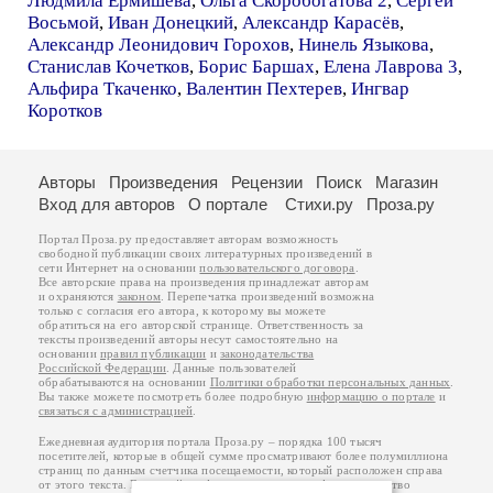
Людмила Ермишева
,
Ольга Скоробогатова 2
,
Сергей
Восьмой
,
Иван Донецкий
,
Александр Карасёв
,
Александр Леонидович Горохов
,
Нинель Языкова
,
Станислав Кочетков
,
Борис Баршах
,
Елена Лаврова 3
,
Альфира Ткаченко
,
Валентин Пехтерев
,
Ингвар
Коротков
Авторы
Произведения
Рецензии
Поиск
Магазин
Вход для авторов
О портале
Стихи.ру
Проза.ру
Портал Проза.ру предоставляет авторам возможность
свободной публикации своих литературных произведений в
сети Интернет на основании
пользовательского договора
.
Все авторские права на произведения принадлежат авторам
и охраняются
законом
. Перепечатка произведений возможна
только с согласия его автора, к которому вы можете
обратиться на его авторской странице. Ответственность за
тексты произведений авторы несут самостоятельно на
основании
правил публикации
и
законодательства
Российской Федерации
. Данные пользователей
обрабатываются на основании
Политики обработки персональных данных
.
Вы также можете посмотреть более подробную
информацию о портале
и
связаться с администрацией
.
Ежедневная аудитория портала Проза.ру – порядка 100 тысяч
посетителей, которые в общей сумме просматривают более полумиллиона
страниц по данным счетчика посещаемости, который расположен справа
от этого текста. В каждой графе указано по две цифры: количество