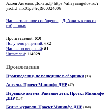
Аллея Ангелов. Донецк@ https://alleyaangelov.ru/?
ysclid=mk01p34rqf900324006
Написать личное сообщение
Добавить в список
избранных
Произведений:
610
Получено рецензий
:
632
Написано рецензий
:
81
Читателей
:
114029
Произведения
Произведения, не вошедшие в сборники
(33)
Ангелы. Проект Мининфо ДНР
(57)
Пёрышко ангела. Раненые дети. Проект Мининфо
ДНР
(134)
Белые журавли. Проект Мининфо ДНР
(160)