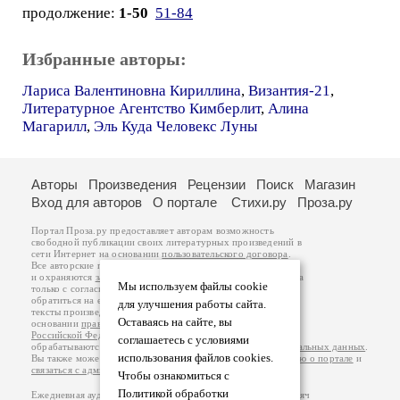
продолжение:
1-50
51-84
Избранные авторы:
Лариса Валентиновна Кириллина
,
Византия-21
,
Литературное Агентство Кимберлит
,
Алина
Магарилл
,
Эль Куда Человекс Луны
Авторы
Произведения
Рецензии
Поиск
Магазин
Вход для авторов
О портале
Стихи.ру
Проза.ру
Портал Проза.ру предоставляет авторам возможность
свободной публикации своих литературных произведений в
сети Интернет на основании
пользовательского договора
.
Все авторские права на произведения принадлежат авторам
и охраняются
законом
. Перепечатка произведений возможна
Мы используем файлы cookie
только с согласия его автора, к которому вы можете
обратиться на его авторской странице. Ответственность за
для улучшения работы сайта.
тексты произведений авторы несут самостоятельно на
Оставаясь на сайте, вы
основании
правил публикации
и
законодательства
Российской Федерации
. Данные пользователей
соглашаетесь с условиями
обрабатываются на основании
Политики обработки персональных данных
.
использования файлов cookies.
Вы также можете посмотреть более подробную
информацию о портале
и
связаться с администрацией
.
Чтобы ознакомиться с
Политикой обработки
Ежедневная аудитория портала Проза.ру – порядка 100 тысяч