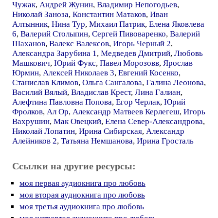
Чужак
,
Андрей Жунин
,
Владимир Непогодьев
,
Николай Заноза
,
Константин Матаков
,
Иван
Алтынник
,
Нина Тур
,
Михаил Патрик
,
Елена Яковлева
6
,
Валерий Столыпин
,
Сергей Пивоваренко
,
Валерий
Шаханов
,
Валекс Валексов
,
Игорь Черный 2
,
Александра Зарубина 1
,
Медведев Дмитрий
,
Любовь
Машкович
,
Юрий Фукс
,
Павел Морозовв
,
Ярослав
Юрмин
,
Алексей Николаев 3
,
Евгений Косенко
,
Станислав Климов
,
Ольга Сангалова
,
Галина Леонова
,
Василий Вялый
,
Владислав Крест
,
Лина Галиан
,
Алефтина Павловна Попова
,
Егор Черлак
,
Юрий
Фролков
,
Ал Ор
,
Александр Матвеев Керлегеш
,
Игорь
Вахрушин
,
Мак Овецкий
,
Елена Север-Александрова
,
Николай Лопатин
,
Ирина Сибирская
,
Александр
Алейников 2
,
Татьяна Немшанова
,
Ирина Гросталь
Ссылки на другие ресурсы:
моя первая аудиокнига про любовь
моя вторая аудиокнига про любовь
моя третья аудиокнига про любовь