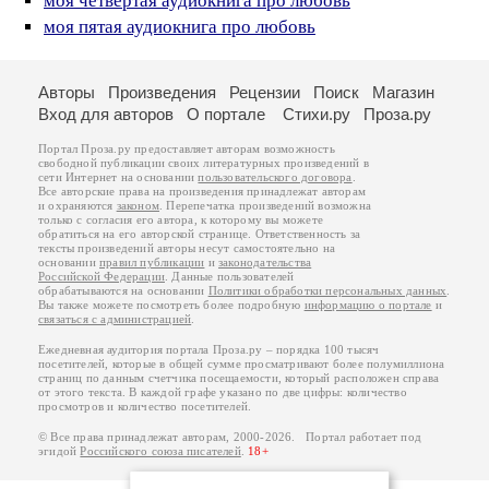
моя четвертая аудиокнига про любовь
моя пятая аудиокнига про любовь
Авторы
Произведения
Рецензии
Поиск
Магазин
Вход для авторов
О портале
Стихи.ру
Проза.ру
Портал Проза.ру предоставляет авторам возможность
свободной публикации своих литературных произведений в
сети Интернет на основании
пользовательского договора
.
Все авторские права на произведения принадлежат авторам
и охраняются
законом
. Перепечатка произведений возможна
только с согласия его автора, к которому вы можете
обратиться на его авторской странице. Ответственность за
тексты произведений авторы несут самостоятельно на
основании
правил публикации
и
законодательства
Российской Федерации
. Данные пользователей
обрабатываются на основании
Политики обработки персональных данных
.
Вы также можете посмотреть более подробную
информацию о портале
и
связаться с администрацией
.
Ежедневная аудитория портала Проза.ру – порядка 100 тысяч
посетителей, которые в общей сумме просматривают более полумиллиона
страниц по данным счетчика посещаемости, который расположен справа
от этого текста. В каждой графе указано по две цифры: количество
просмотров и количество посетителей.
© Все права принадлежат авторам, 2000-2026. Портал работает под
эгидой
Российского союза писателей
.
18+