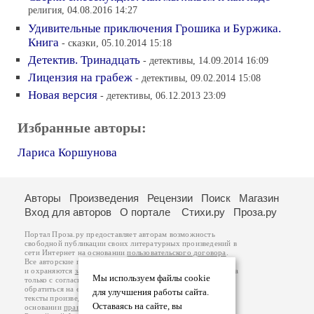
религия, 04.08.2016 14:27
Удивительные приключения Грошика и Буржика.
Книга
- сказки, 05.10.2014 15:18
Детектив. Тринадцать
- детективы, 14.09.2014 16:09
Лицензия на грабеж
- детективы, 09.02.2014 15:08
Новая версия
- детективы, 06.12.2013 23:09
Избранные авторы:
Лариса Коршунова
Авторы
Произведения
Рецензии
Поиск
Магазин
Вход для авторов
О портале
Стихи.ру
Проза.ру
Портал Проза.ру предоставляет авторам возможность
свободной публикации своих литературных произведений в
сети Интернет на основании
пользовательского договора
.
Все авторские права на произведения принадлежат авторам
и охраняются
законом
. Перепечатка произведений возможна
Мы используем файлы cookie
только с согласия его автора, к которому вы можете
обратиться на его авторской странице. Ответственность за
для улучшения работы сайта.
тексты произведений авторы несут самостоятельно на
Оставаясь на сайте, вы
основании
правил публикации
и
законодательства