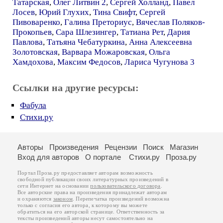
Татарская
,
Олег Литвин 2
,
Сергей Холланд
,
Павел
Лосев
,
Юрий Глухих
,
Тина Свифт
,
Сергей
Пивоваренко
,
Галина Преториус
,
Вячеслав Поляков-
Прокопьев
,
Сара Шлезингер
,
Татиана Рет
,
Дария
Павлова
,
Татьяна Чебатуркина
,
Анна Алексеевна
Золотовская
,
Варвара Можаровская
,
Ольга
Хамдохова
,
Максим Федосов
,
Лариса Чугунова 3
Ссылки на другие ресурсы:
Фабула
Стихи.ру
Авторы
Произведения
Рецензии
Поиск
Магазин
Вход для авторов
О портале
Стихи.ру
Проза.ру
Портал Проза.ру предоставляет авторам возможность
свободной публикации своих литературных произведений в
сети Интернет на основании
пользовательского договора
.
Все авторские права на произведения принадлежат авторам
и охраняются
законом
. Перепечатка произведений возможна
только с согласия его автора, к которому вы можете
обратиться на его авторской странице. Ответственность за
тексты произведений авторы несут самостоятельно на