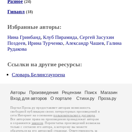
Разное
(24)
Гипапл
(18)
Избранные авторы:
Нина Гринбанд
,
Клуб Пирамида
,
Сергей Засухин
Поздеев
,
Ирина Турченко
,
Александр Чашев
,
Галина
Рудакова
Ссылки на другие ресурсы:
Словарь Белинсгаунзена
Авторы
Произведения
Рецензии
Поиск
Магазин
Вход для авторов
О портале
Стихи.ру
Проза.ру
Портал Проза.ру предоставляет авторам возможность
свободной публикации своих литературных произведений в
сети Интернет на основании
пользовательского договора
.
Все авторские права на произведения принадлежат авторам
и охраняются
законом
. Перепечатка произведений возможна
только с согласия его автора, к которому вы можете
обратиться на его авторской странице. Ответственность за