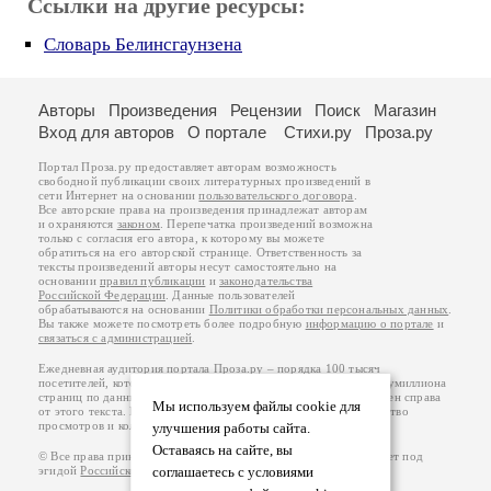
Ссылки на другие ресурсы:
Словарь Белинсгаунзена
Авторы
Произведения
Рецензии
Поиск
Магазин
Вход для авторов
О портале
Стихи.ру
Проза.ру
Портал Проза.ру предоставляет авторам возможность
свободной публикации своих литературных произведений в
сети Интернет на основании
пользовательского договора
.
Все авторские права на произведения принадлежат авторам
и охраняются
законом
. Перепечатка произведений возможна
только с согласия его автора, к которому вы можете
обратиться на его авторской странице. Ответственность за
тексты произведений авторы несут самостоятельно на
основании
правил публикации
и
законодательства
Российской Федерации
. Данные пользователей
обрабатываются на основании
Политики обработки персональных данных
.
Вы также можете посмотреть более подробную
информацию о портале
и
связаться с администрацией
.
Ежедневная аудитория портала Проза.ру – порядка 100 тысяч
посетителей, которые в общей сумме просматривают более полумиллиона
страниц по данным счетчика посещаемости, который расположен справа
Мы используем файлы cookie для
от этого текста. В каждой графе указано по две цифры: количество
просмотров и количество посетителей.
улучшения работы сайта.
Оставаясь на сайте, вы
© Все права принадлежат авторам, 2000-2026. Портал работает под
соглашаетесь с условиями
эгидой
Российского союза писателей
.
18+