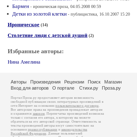
Бармен
- ироническая проза, 04.05.2008 00:59
Детки из золотой клетки
- публицистика, 16.10.2007 15:20
Ироническое
(14)
Столетние люди с детской душой
(2)
Избранные авторы:
Нина Амелина
Авторы
Произведения
Рецензии
Поиск
Магазин
Вход для авторов
О портале
Стихи.ру
Проза.ру
Портал Проза.ру предоставляет авторам возможность
свободной публикации своих литературных произведений в
сети Интернет на основании
пользовательского договора
.
Все авторские права на произведения принадлежат авторам
и охраняются
законом
. Перепечатка произведений возможна
только с согласия его автора, к которому вы можете
обратиться на его авторской странице. Ответственность за
тексты произведений авторы несут самостоятельно на
основании
правил публикации
и
законодательства
Российской Федерации
. Данные пользователей