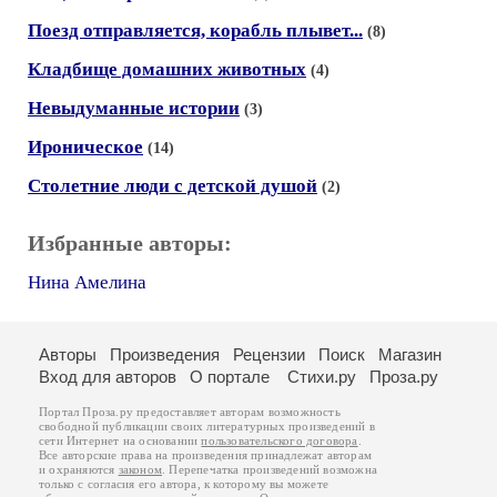
Поезд отправляется, корабль плывет...
(8)
Кладбище домашних животных
(4)
Невыдуманные истории
(3)
Ироническое
(14)
Столетние люди с детской душой
(2)
Избранные авторы:
Нина Амелина
Авторы
Произведения
Рецензии
Поиск
Магазин
Вход для авторов
О портале
Стихи.ру
Проза.ру
Портал Проза.ру предоставляет авторам возможность
свободной публикации своих литературных произведений в
сети Интернет на основании
пользовательского договора
.
Все авторские права на произведения принадлежат авторам
и охраняются
законом
. Перепечатка произведений возможна
только с согласия его автора, к которому вы можете