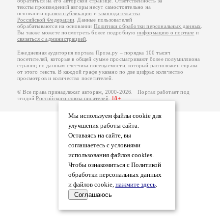
обратиться на его авторской странице. Ответственность за
тексты произведений авторы несут самостоятельно на
основании
правил публикации
и
законодательства
Российской Федерации
. Данные пользователей
обрабатываются на основании
Политики обработки персональных данных
.
Вы также можете посмотреть более подробную
информацию о портале
и
связаться с администрацией
.
Ежедневная аудитория портала Проза.ру – порядка 100 тысяч
посетителей, которые в общей сумме просматривают более полумиллиона
страниц по данным счетчика посещаемости, который расположен справа
от этого текста. В каждой графе указано по две цифры: количество
просмотров и количество посетителей.
© Все права принадлежат авторам, 2000-2026. Портал работает под
эгидой
Российского союза писателей
.
18+
Мы используем файлы cookie для
улучшения работы сайта.
Оставаясь на сайте, вы
соглашаетесь с условиями
использования файлов cookies.
Чтобы ознакомиться с Политикой
обработки персональных данных
и файлов cookie,
нажмите здесь
.
Соглашаюсь