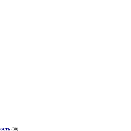
ность
(30)