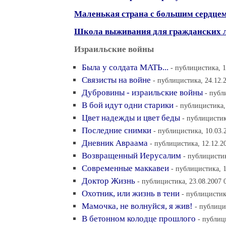
Маленькая страна с большим сердце
Школа выживания для гражданских 
Израильские войны
Была у солдата МАТЬ...
- публицистика, 1
Связисты на войне
- публицистика, 24.12.
Дубровины - израильские войны
- публ
В бой идут одни старики
- публицистика,
Цвет надежды и цвет беды
- публицистик
Последние снимки
- публицистика, 10.03.
Дневник Авраама
- публицистика, 12.12.2
Возвращенный Иерусалим
- публицистик
Современные маккавеи
- публицистика, 1
Доктор Жизнь
- публицистика, 23.08.2007 
Охотник, или жизнь в тени
- публицистик
Мамочка, не волнуйся, я жив!
- публици
В бетонном колодце прошлого
- публиц