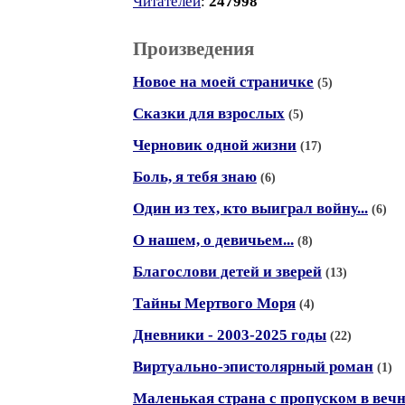
Читателей
:
247998
Произведения
Новое на моей страничке
(5)
Сказки для взрослых
(5)
Черновик одной жизни
(17)
Боль, я тебя знаю
(6)
Один из тех, кто выиграл войну...
(6)
О нашем, о девичьем...
(8)
Благослови детей и зверей
(13)
Тайны Мертвого Моря
(4)
Дневники - 2003-2025 годы
(22)
Виртуально-эпистолярный роман
(1)
Маленькая страна с пропуском в веч