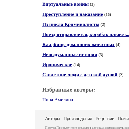
Виртуальные войны
(3)
Преступление и наказание
(16)
Из цикла Криминалисты
(2)
Поезд отправляется, корабль плывет..
Кладбище домашних животных
(4)
Невыдуманные истории
(3)
Ироническое
(14)
Столетние люди с детской душой
(2)
Избранные авторы:
Нина Амелина
Авторы
Произведения
Рецензии
Поис
Портал Проза.ру предоставляет авторам возможность св