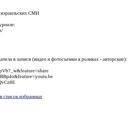
в израильских СМИ
урнале:
n/
апела в записи (видео и фотосъемки в роликах - авторские):
zpVb7_w&feature=share
dBBp4o&feature=youtu.be
KQvCz8E
в список избранных