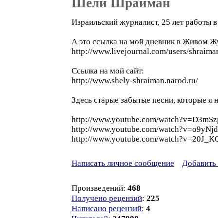
Шели Шрайман
Израильский журналист, 25 лет работы 
А это ссылка на мой дневник в Живом Ж
http://www.livejournal.com/users/shraima
Ссылка на мой сайт:
http://www.shely-shraiman.narod.ru/
Здесь старые забытые песни, которые я н
http://www.youtube.com/watch?v=D3mS
http://www.youtube.com/watch?v=o9yNj
http://www.youtube.com/watch?v=20J_
Написать личное сообщение
Добавить 
Произведений:
468
Получено рецензий
:
225
Написано рецензий
:
4