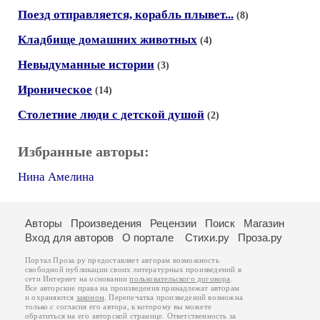
Поезд отправляется, корабль плывет...
(8)
Кладбище домашних животных
(4)
Невыдуманные истории
(3)
Ироническое
(14)
Столетние люди с детской душой
(2)
Избранные авторы:
Нина Амелина
Авторы
Произведения
Рецензии
Поиск
Магазин
Вход для авторов
О портале
Стихи.ру
Проза.ру
Портал Проза.ру предоставляет авторам возможность
свободной публикации своих литературных произведений в
сети Интернет на основании
пользовательского договора
.
Все авторские права на произведения принадлежат авторам
и охраняются
законом
. Перепечатка произведений возможна
только с согласия его автора, к которому вы можете
обратиться на его авторской странице. Ответственность за