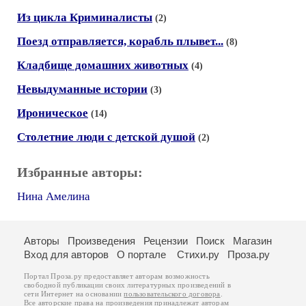
Из цикла Криминалисты
(2)
Поезд отправляется, корабль плывет...
(8)
Кладбище домашних животных
(4)
Невыдуманные истории
(3)
Ироническое
(14)
Столетние люди с детской душой
(2)
Избранные авторы:
Нина Амелина
Авторы
Произведения
Рецензии
Поиск
Магазин
Вход для авторов
О портале
Стихи.ру
Проза.ру
Портал Проза.ру предоставляет авторам возможность
свободной публикации своих литературных произведений в
сети Интернет на основании
пользовательского договора
.
Все авторские права на произведения принадлежат авторам