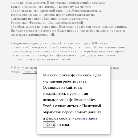
и охраняются
законом
. Перепечатка произведений возможна
только с согласия его автора, к которому вы можете
обратиться на его авторской странице. Ответственность за
тексты произведений авторы несут самостоятельно на
основании
правил публикации
и
законодательства
Российской Федерации
. Данные пользователей
обрабатываются на основании
Политики обработки персональных данных
.
Вы также можете посмотреть более подробную
информацию о портале
и
связаться с администрацией
.
Ежедневная аудитория портала Проза.ру – порядка 100 тысяч
посетителей, которые в общей сумме просматривают более полумиллиона
страниц по данным счетчика посещаемости, который расположен справа
от этого текста. В каждой графе указано по две цифры: количество
просмотров и количество посетителей.
© Все права принадлежат авторам, 2000-2026. Портал работает под
эгидой
Российского союза писателей
.
18+
Мы используем файлы cookie для
улучшения работы сайта.
Оставаясь на сайте, вы
соглашаетесь с условиями
использования файлов cookies.
Чтобы ознакомиться с Политикой
обработки персональных данных
и файлов cookie,
нажмите здесь
.
Соглашаюсь