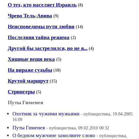
О тех, кто населяет Израиль
(8)
Чрево Тель-Авива
(9)
Неисповедимы пути любви
(14)
Последняя тайна режима
(2)
Другой бы застрелился, но не я...
(4)
Хищные вещи века
(5)
На вираже судьбы
(10)
Крутой маршрут
(15)
Стрингеры
(5)
Путы Гименея
Охотник за чужими мужьями
- публицистика, 19.04.2005
16:09
Путы Гименея
- публицистика, 09.02.2010 00:32
О бедном мужчине замолвите слово
- публицистика,