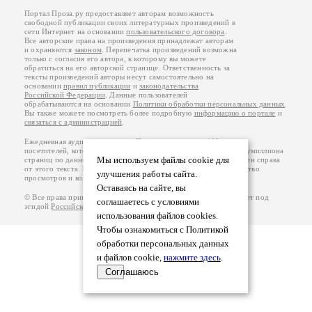
Портал Проза.ру предоставляет авторам возможность
свободной публикации своих литературных произведений в
сети Интернет на основании
пользовательского договора
.
Все авторские права на произведения принадлежат авторам
и охраняются
законом
. Перепечатка произведений возможна
только с согласия его автора, к которому вы можете
обратиться на его авторской странице. Ответственность за
тексты произведений авторы несут самостоятельно на
основании
правил публикации
и
законодательства
Российской Федерации
. Данные пользователей
обрабатываются на основании
Политики обработки персональных данных
.
Вы также можете посмотреть более подробную
информацию о портале
и
связаться с администрацией
.
Ежедневная аудитория портала Проза.ру – порядка 100 тысяч
посетителей, которые в общей сумме просматривают более полумиллиона
Мы используем файлы cookie для
страниц по данным счетчика посещаемости, который расположен справа
от этого текста. В каждой графе указано по две цифры: количество
улучшения работы сайта.
просмотров и количество посетителей.
Оставаясь на сайте, вы
© Все права принадлежат авторам, 2000-2026. Портал работает под
соглашаетесь с условиями
эгидой
Российского союза писателей
.
18+
использования файлов cookies.
Чтобы ознакомиться с Политикой
обработки персональных данных
и файлов cookie,
нажмите здесь
.
Соглашаюсь