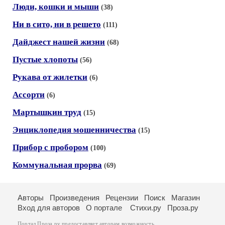
Люди, кошки и мыши
(38)
Ни в сито, ни в решето
(111)
Дайджест нашей жизни
(68)
Пустые хлопоты
(56)
Рукава от жилетки
(6)
Ассорти
(6)
Мартышкин труд
(15)
Энциклопедия мошенничества
(15)
Прибор с пробором
(100)
Коммунальная прорва
(69)
Авторы
Произведения
Рецензии
Поиск
Магазин
Вход для авторов
О портале
Стихи.ру
Проза.ру
Портал Проза.ру предоставляет авторам возможность