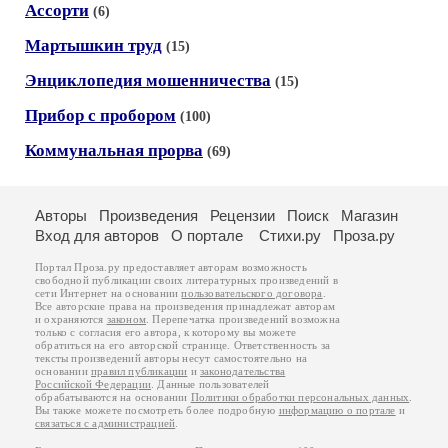
Ассорти
(6)
Мартышкин труд
(15)
Энциклопедия мошенничества
(15)
Прибор с пробором
(100)
Коммунальная прорва
(69)
Авторы
Произведения
Рецензии
Поиск
Магазин
Вход для авторов
О портале
Стихи.ру
Проза.ру
Портал Проза.ру предоставляет авторам возможность
свободной публикации своих литературных произведений в
сети Интернет на основании
пользовательского договора
.
Все авторские права на произведения принадлежат авторам
и охраняются
законом
. Перепечатка произведений возможна
только с согласия его автора, к которому вы можете
обратиться на его авторской странице. Ответственность за
тексты произведений авторы несут самостоятельно на
основании
правил публикации
и
законодательства
Российской Федерации
. Данные пользователей
обрабатываются на основании
Политики обработки персональных данных
.
Вы также можете посмотреть более подробную
информацию о портале
и
связаться с администрацией
.