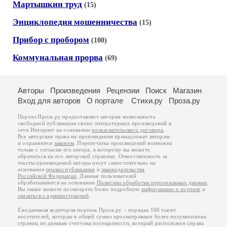
Мартышкин труд
(15)
Энциклопедия мошенничества
(15)
Прибор с пробором
(100)
Коммунальная прорва
(69)
Авторы
Произведения
Рецензии
Поиск
Магазин
Вход для авторов
О портале
Стихи.ру
Проза.ру
Портал Проза.ру предоставляет авторам возможность
свободной публикации своих литературных произведений в
сети Интернет на основании
пользовательского договора
.
Все авторские права на произведения принадлежат авторам
и охраняются
законом
. Перепечатка произведений возможна
только с согласия его автора, к которому вы можете
обратиться на его авторской странице. Ответственность за
тексты произведений авторы несут самостоятельно на
основании
правил публикации
и
законодательства
Российской Федерации
. Данные пользователей
обрабатываются на основании
Политики обработки персональных данных
.
Вы также можете посмотреть более подробную
информацию о портале
и
связаться с администрацией
.
Ежедневная аудитория портала Проза.ру – порядка 100 тысяч
посетителей, которые в общей сумме просматривают более полумиллиона
страниц по данным счетчика посещаемости, который расположен справа