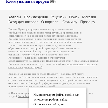
Коммунальная прорва
(69)
Авторы
Произведения
Рецензии
Поиск
Магазин
Вход для авторов
О портале
Стихи.ру
Проза.ру
Портал Проза.ру предоставляет авторам возможность
свободной публикации своих литературных произведений в
сети Интернет на основании
пользовательского договора
.
Все авторские права на произведения принадлежат авторам
и охраняются
законом
. Перепечатка произведений возможна
только с согласия его автора, к которому вы можете
обратиться на его авторской странице. Ответственность за
тексты произведений авторы несут самостоятельно на
основании
правил публикации
и
законодательства
Российской Федерации
. Данные пользователей
обрабатываются на основании
Политики обработки персональных данных
.
Вы также можете посмотреть более подробную
информацию о портале
и
связаться с администрацией
.
Ежедневная аудитория портала Проза.ру – порядка 100 тысяч
посетителей, которые в общей сумме просматривают более полумиллиона
страниц по данным счетчика посещаемости, который расположен справа
от этого текста. В каждой графе указано по две цифры: количество
просмотров и количество посетителей.
© Все права принадлежат авторам, 2000-2026. Портал работает под
Мы используем файлы cookie для
эгидой
Российского союза писателей
.
18+
улучшения работы сайта.
Оставаясь на сайте, вы