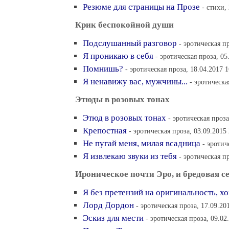
Резюме для страницы на Прозе
- стихи,
Крик беспокойной души
Подслушанный разговор
- эротическая п
Я проникаю в себя
- эротическая проза, 05
Помнишь?
- эротическая проза, 18.04.2017 1
Я ненавижу вас, мужчины...
- эротическа
Этюды в розовых тонах
Этюд в розовых тонах
- эротическая проза
Крепостная
- эротическая проза, 03.09.2015
Не пугай меня, милая всадница
- эротич
Я извлекаю звуки из тебя
- эротическая п
Ироническое почти Эро, и бредовая с
Я без претензий на оригинальность, х
Лорд Дордон
- эротическая проза, 17.09.20
Эскиз для мести
- эротическая проза, 09.02