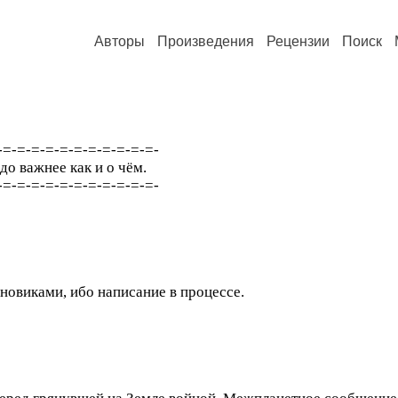
Авторы
Произведения
Рецензии
Поиск
-=-=-=-=-=-=-=-=-=-=-=-
до важнее как и о чём.
-=-=-=-=-=-=-=-=-=-=-=-
овиками, ибо написание в процессе.