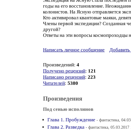
Экспедиция на Ясную стала последней 
годы на его восстановление. Неожиданн
колонистов. На Ясную отправляется эксп
Кто активировал квантовые маяки, девя
Члены первой экспедиции? Созданная че
другой?
Ответы на эти вопросы космопроходцы 
Написать личное сообщение
Добавить 
Произведений:
4
Получено рецензий
:
121
Написано рецензий
:
223
Читателей
:
5380
Произведения
Под сенью исполинов
Глава 1. Пробуждение
- фантастика, 04.03
Глава 2. Разведка
- фантастика, 05.03.2017 