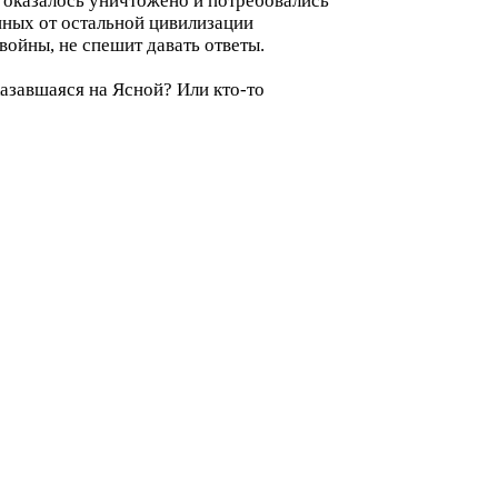
 оказалось уничтожено и потребовались
нных от остальной цивилизации
войны, не спешит давать ответы.
азавшаяся на Ясной? Или кто-то