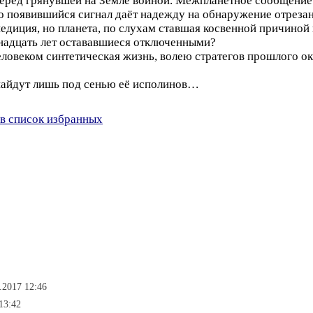
перед грянувшей на Земле войной. Межпланетное сообщение
о появившийся сигнал даёт надежду на обнаружение отреза
едиция, но планета, по слухам ставшая косвенной причиной 
тнадцать лет остававшиеся отключенными?
ловеком синтетическая жизнь, волею стратегов прошлого ок
найдут лишь под сенью её исполинов…
в список избранных
.2017 12:46
13:42