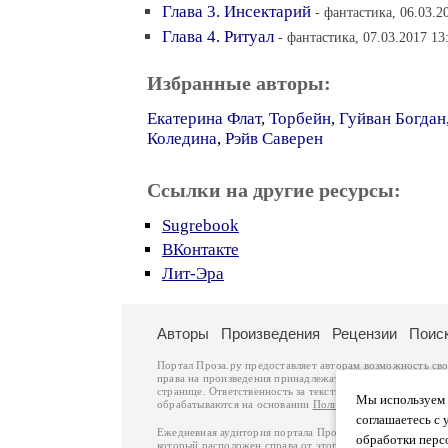
Глава 3. Инсектарий
- фантастика, 06.03.2
Глава 4. Ритуал
- фантастика, 07.03.2017 13
Избранные авторы:
Екатерина Флат
,
Торбейн
,
Гуйван Богдан
Коледина
,
Рэйв Саверен
Ссылки на другие ресурсы:
Sugrebook
ВКонтакте
Лит-Эра
Авторы
Произведения
Рецензии
Поис
Портал Проза.ру предоставляет авторам возможность св
права на произведения принадлежат авторам и охраняют
странице. Ответственность за тексты произведений авто
Мы используем ф
обрабатываются на основании
Политики обработки перс
соглашаетесь с 
Ежедневная аудитория портала Проза.ру – порядка 100 
обработки перс
который расположен справа от этого текста. В каждой гр