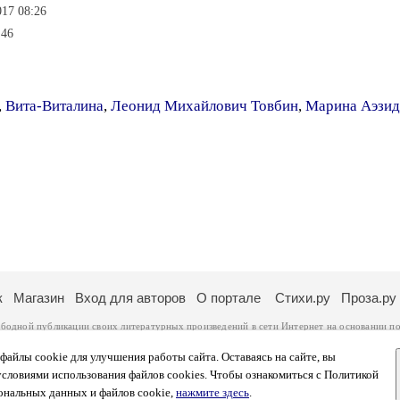
017 08:26
:46
,
Вита-Виталина
,
Леонид Михайлович Товбин
,
Марина Аэзид
к
Магазин
Вход для авторов
О портале
Стихи.ру
Проза.ру
ободной публикации своих литературных произведений в сети Интернет на основании
по
ся
законом
. Перепечатка произведений возможна только с согласия его автора, к котором
ры несут самостоятельно на основании
правил публикации
и
законодательства Российско
айлы cookie для улучшения работы сайта. Оставаясь на сайте, вы
ональных данных
. Вы также можете посмотреть более подробную
информацию о портал
условиями использования файлов cookies. Чтобы ознакомиться с Политикой
тысяч посетителей, которые в общей сумме просматривают более полумиллиона страниц 
ональных данных и файлов cookie,
нажмите здесь
.
афе указано по две цифры: количество просмотров и количество посетителей.