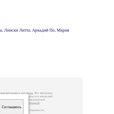
а
,
Лински Литта
,
Аркадий По
,
Мария
льзовательского договора
. Все авторские
у вы можете обратиться на его авторской
й Федерации
. Данные пользователей
е
и
связаться с администрацией
.
Соглашаюсь
по данным счетчика посещаемости,