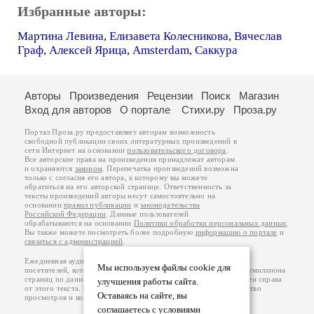
Избранные авторы:
Мартина Левина
,
Елизавета Колесникова
,
Вячеслав
Граф
,
Алексей Ярица
,
Amsterdam
,
Саккура
Авторы
Произведения
Рецензии
Поиск
Магазин
Вход для авторов
О портале
Стихи.ру
Проза.ру
Портал Проза.ру предоставляет авторам возможность
свободной публикации своих литературных произведений в
сети Интернет на основании
пользовательского договора
.
Все авторские права на произведения принадлежат авторам
и охраняются
законом
. Перепечатка произведений возможна
только с согласия его автора, к которому вы можете
обратиться на его авторской странице. Ответственность за
тексты произведений авторы несут самостоятельно на
основании
правил публикации
и
законодательства
Российской Федерации
. Данные пользователей
обрабатываются на основании
Политики обработки персональных данных
.
Вы также можете посмотреть более подробную
информацию о портале
и
связаться с администрацией
.
Ежедневная аудитория портала Проза.ру – порядка 100 тысяч
Мы используем файлы cookie для
посетителей, которые в общей сумме просматривают более полумиллиона
страниц по данным счетчика посещаемости, который расположен справа
улучшения работы сайта.
от этого текста. В каждой графе указано по две цифры: количество
Оставаясь на сайте, вы
просмотров и количество посетителей.
соглашаетесь с условиями