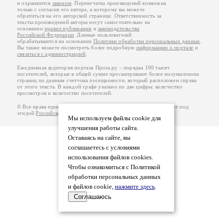
и охраняются
законом
. Перепечатка произведений возможна
только с согласия его автора, к которому вы можете
обратиться на его авторской странице. Ответственность за
тексты произведений авторы несут самостоятельно на
основании
правил публикации
и
законодательства
Российской Федерации
. Данные пользователей
обрабатываются на основании
Политики обработки персональных данных
.
Вы также можете посмотреть более подробную
информацию о портале
и
связаться с администрацией
.
Ежедневная аудитория портала Проза.ру – порядка 100 тысяч
посетителей, которые в общей сумме просматривают более полумиллиона
страниц по данным счетчика посещаемости, который расположен справа
от этого текста. В каждой графе указано по две цифры: количество
просмотров и количество посетителей.
© Все права принадлежат авторам, 2000-2026. Портал работает под
эгидой
Российского союза писателей
.
18+
Мы используем файлы cookie для
улучшения работы сайта.
Оставаясь на сайте, вы
соглашаетесь с условиями
использования файлов cookies.
Чтобы ознакомиться с Политикой
обработки персональных данных
и файлов cookie,
нажмите здесь
.
Соглашаюсь