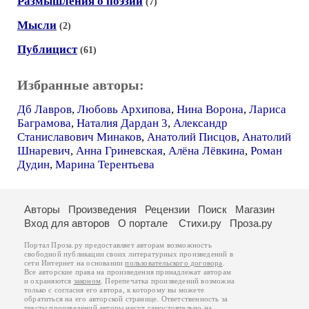
Размышления о поэзии
(7)
Мысли
(2)
Публицист
(61)
Избранные авторы:
Дб Лавров
,
Любовь Архипова
,
Нина Ворона
,
Лариса
Баграмова
,
Наталия Дардан 3
,
Александр
Станиславович Минаков
,
Анатолий Писцов
,
Анатолий
Шнаревич
,
Анна Гриневская
,
Алёна Лёвкина
,
Роман
Дудин
,
Марина Терентьева
Авторы
Произведения
Рецензии
Поиск
Магазин
Вход для авторов
О портале
Стихи.ру
Проза.ру
Портал Проза.ру предоставляет авторам возможность
свободной публикации своих литературных произведений в
сети Интернет на основании
пользовательского договора
.
Все авторские права на произведения принадлежат авторам
и охраняются
законом
. Перепечатка произведений возможна
только с согласия его автора, к которому вы можете
обратиться на его авторской странице. Ответственность за
тексты произведений авторы несут самостоятельно на