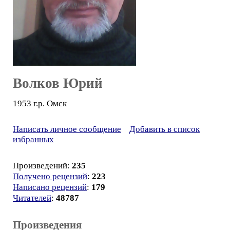
Волков Юрий
1953 г.р. Омск
Написать личное сообщение
Добавить в список
избранных
Произведений:
235
Получено рецензий
:
223
Написано рецензий
:
179
Читателей
:
48787
Произведения