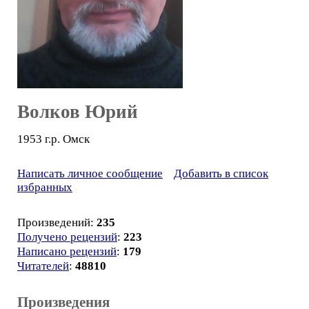
Волков Юрий
1953 г.р. Омск
Написать личное сообщение
Добавить в список
избранных
Произведений:
235
Получено рецензий
:
223
Написано рецензий
:
179
Читателей
:
48810
Произведения