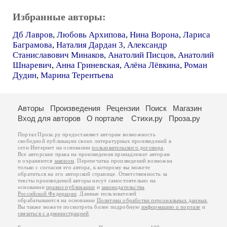
Избранные авторы:
Дб Лавров
,
Любовь Архипова
,
Нина Ворона
,
Лариса
Баграмова
,
Наталия Дардан 3
,
Александр
Станиславович Минаков
,
Анатолий Писцов
,
Анатолий
Шнаревич
,
Анна Гриневская
,
Алёна Лёвкина
,
Роман
Дудин
,
Марина Терентьева
Авторы
Произведения
Рецензии
Поиск
Магазин
Вход для авторов
О портале
Стихи.ру
Проза.ру
Портал Проза.ру предоставляет авторам возможность
свободной публикации своих литературных произведений в
сети Интернет на основании
пользовательского договора
.
Все авторские права на произведения принадлежат авторам
и охраняются
законом
. Перепечатка произведений возможна
только с согласия его автора, к которому вы можете
обратиться на его авторской странице. Ответственность за
тексты произведений авторы несут самостоятельно на
основании
правил публикации
и
законодательства
Российской Федерации
. Данные пользователей
обрабатываются на основании
Политики обработки персональных данных
.
Вы также можете посмотреть более подробную
информацию о портале
и
связаться с администрацией
.