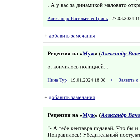
. А у вас за динамикой маловато отк
Александр Васильевич Гринь
27.03.2024 1
+
добавить замечания
Рецензия на «
Муж
» (
Александр Вяче
о, кончилось полицией...
Нина Тур
19.01.2024 18:08
•
Заявить о
+
добавить замечания
Рецензия на «
Муж
» (
Александр Вяче
"- А тебе кентавра подавай. Что бы и
Понравилось! Убедительный постула