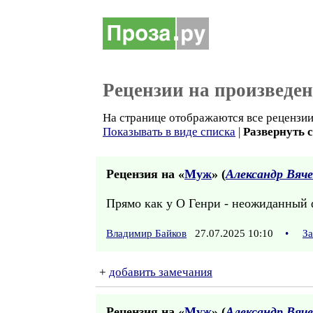
Рецензии на произведе
На странице отображаются все рецензии 
Показывать в виде списка
|
Развернуть 
Рецензия на «
Муж
» (
Александр Вяче
Прямо как у О Генри - неожиданный 
Владимир Байков
27.07.2025 10:10
•
За
+
добавить замечания
Рецензия на «
Муж
» (
Александр Вяче