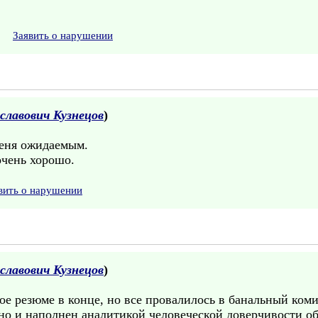
Заявить о нарушении
славович Кузнецов
)
меня ожидаемым.
очень хорошо.
вить о нарушении
славович Кузнецов
)
ое резюме в конце, но все провалилось в банальный ком
 но и наполнен аналитикой человеческой доверчивости о