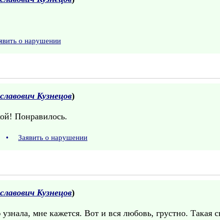
явить о нарушении
славович Кузнецов
)
кой! Понравилось.
0
•
Заявить о нарушении
славович Кузнецов
)
знала, мне кажется. Вот и вся любовь, грустно. Такая св