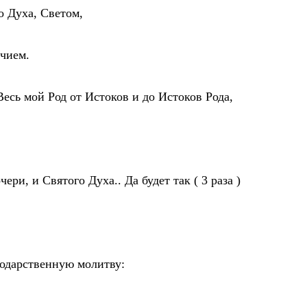
о Духа, Светом,
чием.
есь мой Род от Истоков и до Истоков Рода,
и, и Святого Духа.. Да будет так ( 3 раза )
годарственную молитву: