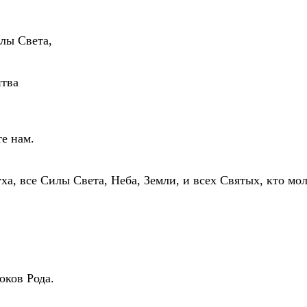
илы Света,
итва
те нам.
ха, все Силы Света, Неба, Земли, и всех Святых, кто мо
ков Рода.