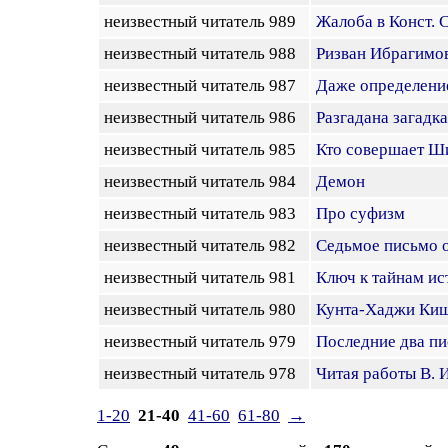
неизвестный читатель 989
Жалоба в Конст. 
неизвестный читатель 988
Ризван Ибрагимов
неизвестный читатель 987
Даже определение
неизвестный читатель 986
Разгадана загад
неизвестный читатель 985
Кто совершает Ши
неизвестный читатель 984
Демон
неизвестный читатель 983
Про суфизм
неизвестный читатель 982
Седьмое письмо 
неизвестный читатель 981
Ключ к тайнам ис
неизвестный читатель 980
Кунта-Хаджи Киши
неизвестный читатель 979
Последние два п
неизвестный читатель 978
Читая работы В. 
1-20
21-40
41-60
61-80
→