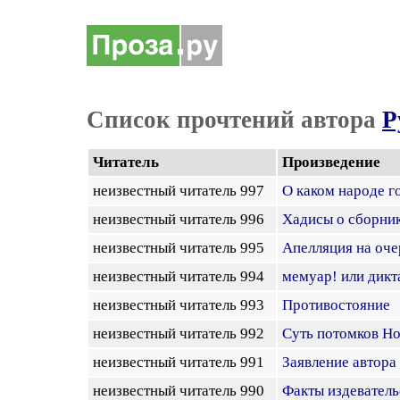
Список прочтений автора
Р
Читатель
Произведение
неизвестный читатель 997
О каком народе го
неизвестный читатель 996
Хадисы о сборни
неизвестный читатель 995
Апелляция на оч
неизвестный читатель 994
мемуар! или дикт
неизвестный читатель 993
Противостояние
неизвестный читатель 992
Суть потомков Н
неизвестный читатель 991
Заявление автора 
неизвестный читатель 990
Факты издеватель