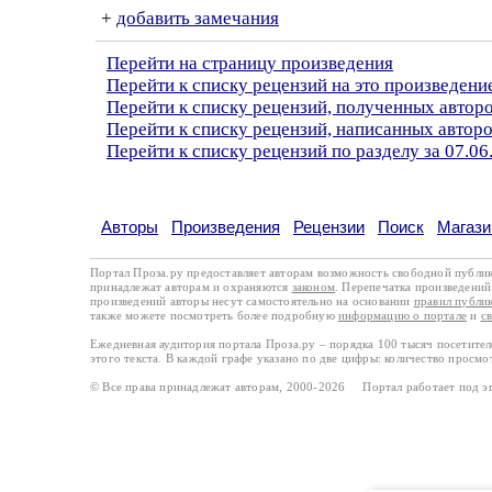
+
добавить замечания
Перейти на страницу произведения
Перейти к списку рецензий на это произведени
Перейти к списку рецензий, полученных автор
Перейти к списку рецензий, написанных авто
Перейти к списку рецензий по разделу за 07.06
Авторы
Произведения
Рецензии
Поиск
Магази
Портал Проза.ру предоставляет авторам возможность свободной публи
принадлежат авторам и охраняются
законом
. Перепечатка произведений 
произведений авторы несут самостоятельно на основании
правил публи
также можете посмотреть более подробную
информацию о портале
и
с
Ежедневная аудитория портала Проза.ру – порядка 100 тысяч посетите
этого текста. В каждой графе указано по две цифры: количество просмо
© Все права принадлежат авторам, 2000-2026 Портал работает под 