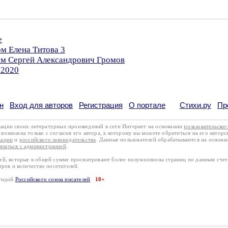
е
ом Елена Титова 3
ром Сергей Александрович Громов
.2020
н
Вход для авторов
Регистрация
О портале
Стихи.ру
Пр
кации своих литературных произведений в сети Интернет на основании
пользовательско
возможна только с согласия его автора, к которому вы можете обратиться на его авторс
кации
и
российского законодательства
. Данные пользователей обрабатываются на основ
вязаться с администрацией
.
лей, которые в общей сумме просматривают более полумиллиона страниц по данным сче
тров и количество посетителей.
эгидой
Российского союза писателей
18+