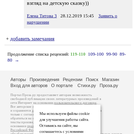
взгляд на детскую сказку))
Елена Титова 3
28.12.2019 15:45
Заявить о
нарушении
+
добавить замечания
Продолжение списка рецензий:
119-110
109-100
99-90
89-
80
→
Авторы
Произведения
Рецензии
Поиск
Магазин
Вход для авторов
О портале
Стихи.ру
Проза.ру
Портал Проза.ру предоставляет авторам возможность
свободной публикации своих литературных произведений в
сети Интернет на основании
пользовательского договора
.
Все авторские права на произведения принадлежат авторам
и охраняются
законом
. Перепечатка произведений возможна
Мы используем файлы cookie
только с согласия его автора, к которому вы можете
обратиться на его авторской странице. Ответственность за
для улучшения работы сайта.
тексты произведений авторы несут самостоятельно на
Оставаясь на сайте, вы
основании
правил публикации
и
законодательства
Российской Федерации
. Данные пользователей
соглашаетесь с условиями
обрабатываются на основании
Политики обработки персональных данных
.