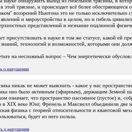
а науке обнаружить выход из гибельной трясины, в кото
ь в этой трясине, и происходит всё более обостряющееся
ком" воззрений Ньютона это не только исключительно 
явлений и мироустройства в целом, но и гибель цивилиза
верхностных представлений и незнание подлинной физи
т присутствовать в науке в том же статусе, какой ей пре
х знаний, технологий и возможностей, которыми они дол
етьте на несложный вопрос – Чем энергетически обусло
ть о нарушении
ика никак не может выяснить - какое у нас пространство
ника оно было активным (эфирным), держащим Земной ш
м означает, что пространство пассивное (пустое) и, соб
о в ХIX веке Юнг, Френель и Максвелл объединили две 
ская физика с теорией относительности и квантовой мех
ьзоваться, будет из него польза.
ть о нарушении