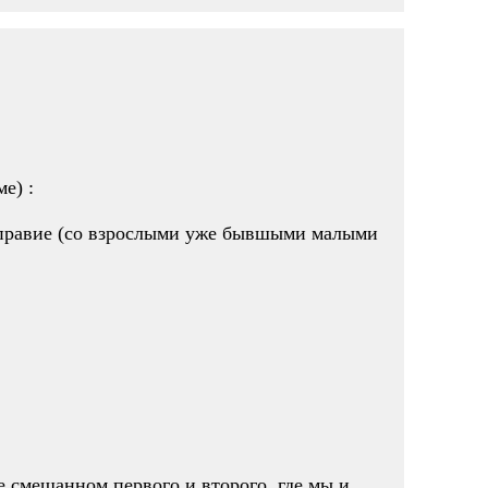
е) :
вноправие (со взрослыми уже бывшыми малыми
не смешанном первого и второго, где мы и