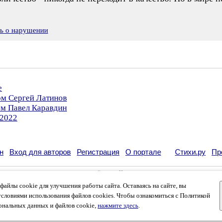
ть о нарушении
е
ом Сергей Латинов
ом Павел Каравдин
.2022
н
Вход для авторов
Регистрация
О портале
Стихи.ру
Пр
кации своих литературных произведений в сети Интернет на основании
пользовательско
возможна только с согласия его автора, к которому вы можете обратиться на его авторс
айлы cookie для улучшения работы сайта. Оставаясь на сайте, вы
кации
и
российского законодательства
. Данные пользователей обрабатываются на основ
вязаться с администрацией
.
условиями использования файлов cookies. Чтобы ознакомиться с Политикой
лей, которые в общей сумме просматривают более полумиллиона страниц по данным сче
ональных данных и файлов cookie,
нажмите здесь
.
тров и количество посетителей.