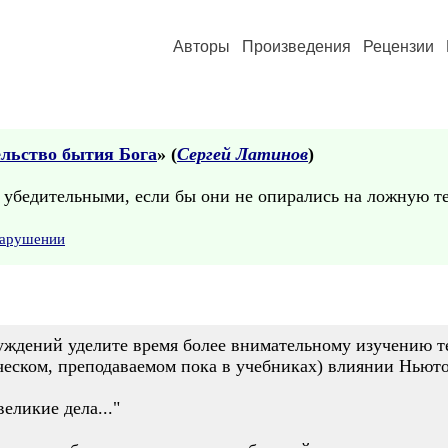
Авторы
Произведения
Рецензии
ельство бытия Бога
» (
Сергей Латинов
)
убедительными, если бы они не опирались на ложную т
нарушении
уждений уделите время более внимательному изучению т
ическом, преподаваемом пока в учебниках) влиянии Ньюто
еликие дела..."