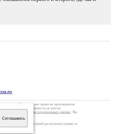
оза.ру
го договора
. Все авторские права на произведения
кой странице. Ответственность за тексты
ании
Политики обработки персональных данных
. Вы
Соглашаюсь
тчика посещаемости, который расположен справа от