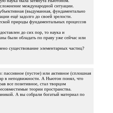
рую наука была затянута Ньютоном.
 осложнение международной ситуации.
субъективная (выдуманная, фундаментально
ции ещё задолго до своей зрелости.
ческой природы фундаментальных процессов
доставлен до сих пор, то наука и
жны были обладать по праву уже сейчас или
влено существование элементарных частиц?
: пассивное (пустое) или активное (сплошная
ар в неподвижности. А Ньютон понял, что
рав все позитивное, стал творцом
несовместимые теории пространства.
аникой. А вы собрали богатый материал по