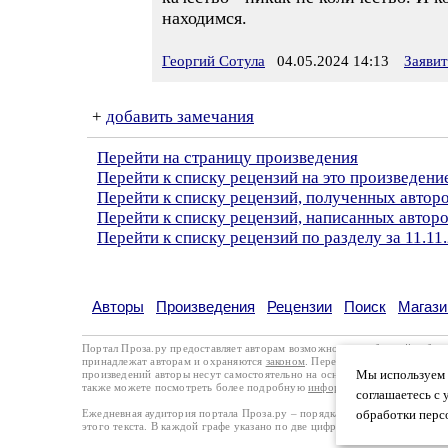
находимся.
Георгий Сотула
04.05.2024 14:13
Заяви
+
добавить замечания
Перейти на страницу произведения
Перейти к списку рецензий на это произведени
Перейти к списку рецензий, полученных автор
Перейти к списку рецензий, написанных автор
Перейти к списку рецензий по разделу за 11.11
Авторы
Произведения
Рецензии
Поиск
Магази
Портал Проза.ру предоставляет авторам возможность свободной публи
принадлежат авторам и охраняются
законом
. Перепечатка произведений 
Мы используем ф
произведений авторы несут самостоятельно на основании
правил публи
также можете посмотреть более подробную
информацию о портале
и
с
соглашаетесь с 
Ежедневная аудитория портала Проза.ру – порядка 100 тысяч посетите
обработки перс
этого текста. В каждой графе указано по две цифры: количество просмо