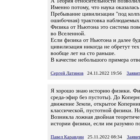
А Теория относительности позволил
Именно потому, что наука оказалас
Пребывание цивилизации "под колпа
ошибочная) трактовка наблюдаемых 
Физика от Ньютона это система по
во Вселенной.
Если физика от Ньютона и далее буде
цивилизация никогда не обретут те
вообще лет на сто раньше.
В качестве небольшого примера отв
Сергей Латинов
24.11.2022 19:56
Заяви
Я хорошо знаю историю физики. Физ
среда-эфир без пустоты). До Копер
движение Земли, открытое Копернико
классической, пустотной физики. Н
Возникла ложная двойная теоретиче
истории физики, если им разумно пол
Павел Каравдин
25.11.2022 08:34
Заяви