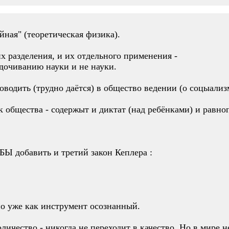
йная" (теоретическая физика).
х разделения, и их отдельного применения -
ядочиванию науки и не науки.
водить (трудно даётся) в общество ведении (о соцыализм
нек общества - содержыт и диктат (над ребёнками) и ра
БЫ добавить и третий закон Кеплера :
 но уже как инструмент осознанный.
оличество - никогда не переходит в качество. Но в мире 