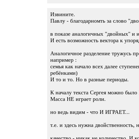
Извините.
Павлу - благодарномть за слово "дво
в показе аналогичных "двойных" и и
И есть возможность вектора к упор
Аналогичное разделение тружусь про
например :
семья как начало всех далее ступе
ребёнками)
И то и то. Но в разные периоды.
К началу текста Сергея можно было 
Масса НЕ играет роли.
но ведь видим - что И ИГРАЕТ...
т.е. и здесь нужна двойственность,
качество - никак не количество. И к