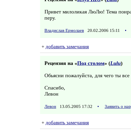
Привет милоликая ЛюЛю! Тема понрави
перу.
Владислав Ермолаев
20.02.2006 15:11
•
+
добавить замечания
Рецензия на «
Под столом
» (
Lulu
)
Обьясни пожалуйста, для чего ты все 
Спасибо,
Левон
Левон
13.05.2005 17:32
•
Заявить о на
+
добавить замечания