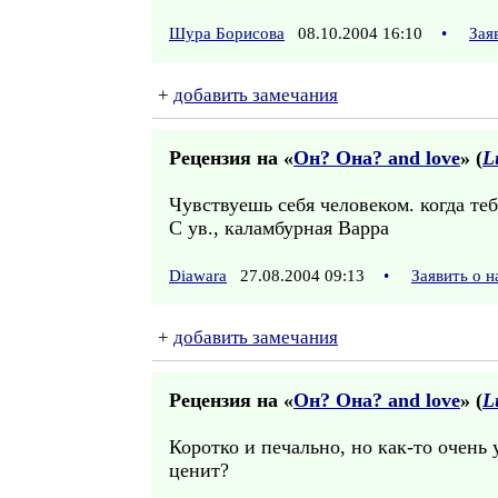
Шура Борисова
08.10.2004 16:10
•
Зая
+
добавить замечания
Рецензия на «
Он? Она? and love
» (
L
Чувствуешь себя человеком. когда тебя
С ув., каламбурная Варра
Diawara
27.08.2004 09:13
•
Заявить о 
+
добавить замечания
Рецензия на «
Он? Она? and love
» (
L
Коротко и печально, но как-то очень
ценит?