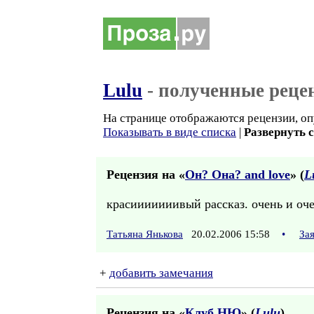
Lulu
- полученные реце
На странице отображаются рецензии, оп
Показывать в виде списка
|
Развернуть 
Рецензия на «
Он? Она? and love
» (
L
красииииииивый рассказ. очень и оче
Татьяна Янькова
20.02.2006 15:58
•
За
+
добавить замечания
Рецензия на «
Клуб НЮ
» (
Lulu
)