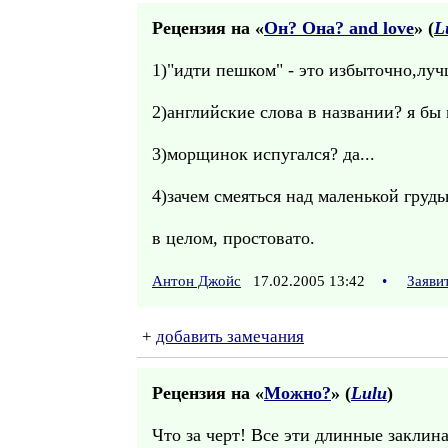
Рецензия на «
Он? Она? and love
» (
L
1)"идти пешком" - это избыточно,луч
2)английские слова в названии? я бы 
3)морщинок испугался? да...
4)зачем смеяться над маленькой груд
в целом, простовато.
Антон Джойс
17.02.2005 13:42
•
Заяви
+
добавить замечания
Рецензия на «
Можно?
» (
Lulu
)
Что за черт! Все эти длинные заклина