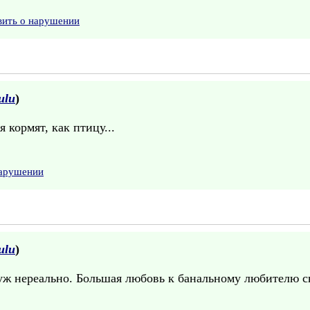
вить о нарушении
ulu
)
 кормят, как птицу...
нарушении
ulu
)
 уж нереально. Большая любовь к банальному любителю св