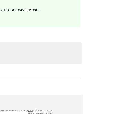
 но так случается...
льзовательского договора
. Все авторские
у вы можете обратиться на его авторской