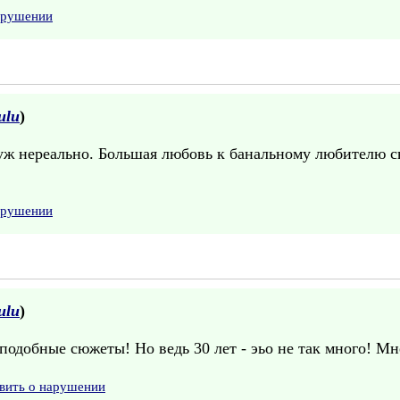
арушении
ulu
)
 уж нереально. Большая любовь к банальному любителю св
арушении
ulu
)
подобные сюжеты! Но ведь 30 лет - эьо не так много! Мне
вить о нарушении