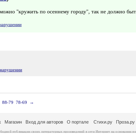
можно "кружить по осеннему городу", так не должно быть,
 нарушении
 нарушении
88-79
78-69
→
к
Магазин
Вход для авторов
О портале
Стихи.ру
Проза.ру
ободной публикации своих литературных произведений в сети Интернет на основании
по
ся
законом
. Перепечатка произведений возможна только с согласия его автора, к котором