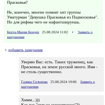
Прасковья?
Не, конечно, многие помнят хит группы
Уматурман "Девушка Прасковья из Подмосковья".
Но для рифмы чего не нафантазируешь.
Берта-Мария Бендер
25.08.2024 11:02
•
Заявить о
нарушении
+
добавить замечания
Уверяю Вас: есть. Таких тружениц, как
Прасковья, на земле русской много. Имя -
не столь существенно.
Галина Солонова
25.08.2024 19:06
Заявить о
нарушении
Хммм...)))
Как так "имя не существенно"?)