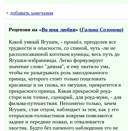
+
добавить замечания
Рецензия на «
Во имя любви
» (
Галина Солонова
)
Какой умный Ягушек, - прошёл, преодолев все
трудности и опасности, со спиной, чуть -ли не
располосаванной коготком куницы, весь путь до
Ягушки-избранницы. Легко формулирует
значение слово "дачная", и ему хватило ума,
чтобы не разыгрывать роль заколдованного
принца, которого стоит только поцеловать
красавице и он снова, из лягушки, превратится в
прекрасного принца. Какая прекрасной роуд-
стори или точнее, сценарий, для роуд-муви, - для
фильма-путешествия. Непонятно только, зачем
Ягушек, став отцом, наблюдает за тем, как у его
отпрысков-головастиков вовремя появляются
задние и передние ножки, и отваливается
хвостик. Будто без папиного наблюдения это не