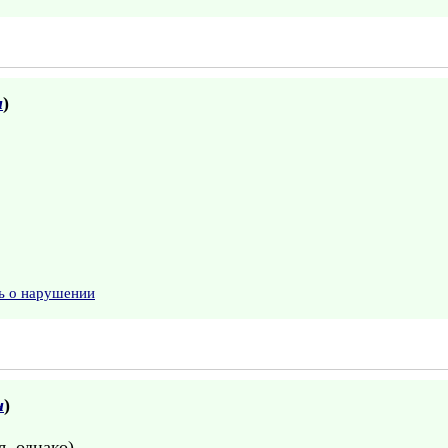
н
)
,
ь о нарушении
н
)
, однако)