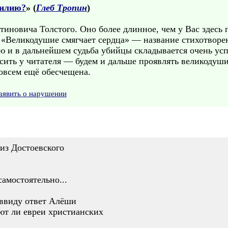
милию?
» (
Глеб Тропин
)
тиновича Толстого. Оно более длинное, чем у Вас здесь 
. «Великодушие смягчает сердца» — название стихотворе
ю и в дальнейшем судьба убийцы складывается очень ус
осить у читателя — будем и дальше проявлять великодуш
совсем ещё обесчещена.
аявить о нарушении
 из Достоевского
амостоятельно...
 ввиду ответ Алёши
ают ли евреи христианских