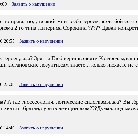
:09
Заявить о нарушении
е то правы но, , всякий мнит себя героем, видя бой со ст
ризма 2 го типа Питерима Сорокина ????? Давай конкретн
6 20:55
Заявить о нарушении
х героев,аааа? Зря ты Глеб веришь своим Козлоёдам,ваши 
и зюгановские лозунги,сам знаете...только нюхаете не св
6 23:08
Заявить о нарушении
аа? А где гноссеология, логические силогизмы,ааа? Вы ,б
ет хватит ,братан,дурить женщин,аааа???Думаю,под маск
6 14:46
Заявить о нарушении