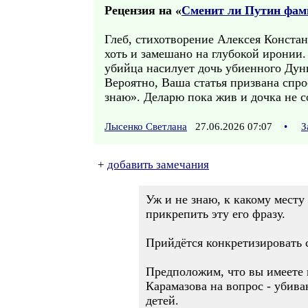
Рецензия на «
Сменит ли Путин фа
Глеб, стихотворение Алексея Констан
хоть и замешано на глубокой иронии
убийца насилует дочь убиенного Дун
Вероятно, Ваша статья призвана спр
знаю». Деларю пока жив и дочка не 
Лысенко Светлана
27.06.2026 07:07
•
З
+
добавить замечания
Уж и не знаю, к какому месту
прикрепить эту его фразу.
Прийдётся конкретизировать с
Предположим, что вы имеете
Карамазова на вопрос - убив
детей.