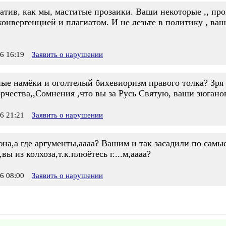
еатив, как мы, маститые прозаики. Ваши некоторые ,, про
онвергенцией и плагиатом. И не лезьте в политику , ваши
6 16:19
Заявить о нарушении
ные намёки и оголтелый бихевиоризм правого толка? Зря 
орчества,,Сомнения ,что вы за Русь Святую, ваши зюгановс
6 21:21
Заявить о нарушении
юна,а где аргументы,аааа? Вашим и так засадили по самы
ы из колхоза,т.к.плюётесь г....м,аааа?
6 08:00
Заявить о нарушении