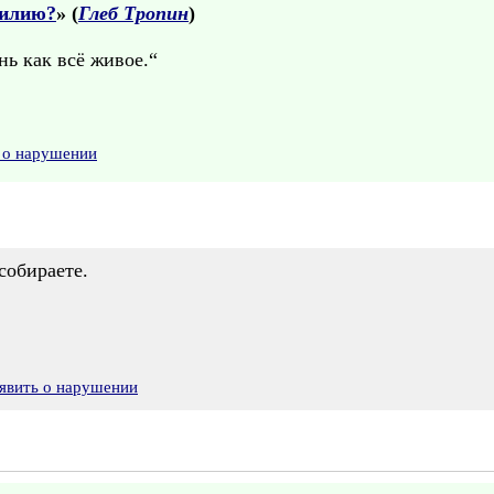
милию?
» (
Глеб Тропин
)
нь как всё живое.“
 о нарушении
собираете.
явить о нарушении