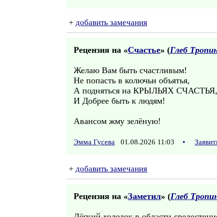
+
добавить замечания
Рецензия на «
Счастье
» (
Глеб Тропи
Желаю Вам быть счастливым!
Не попасть в колючьи объятья,
А подняться на КРЫЛЬЯХ СЧАСТЬЯ
И Добрее быть к людям!
Авансом жму зелёную!
Эмма Гусева
01.08.2026 11:03
•
Заявит
+
добавить замечания
Рецензия на «
Заметил
» (
Глеб Тропи
Лёгкий холодок в области средостения