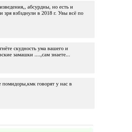
изведения,, абсурдны, но есть и
 зря взбзднули в 2018 г. Увы всё по
гнёте скудность ума вашего и
кие замашки ....,сам знаете...
е помидоры,кмк говорят у нас в