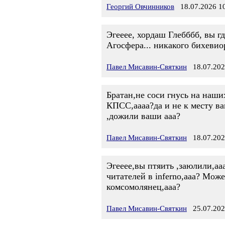
Георгий Овчинников
18.07.2026 10
Эгееее, хордаш Глебббб, вы гд
Агосфера... никакого бихевио
Павел Мисавин-Святкин
18.07.202
Братан,не соси гнусь на наши
КПСС,аааа?да и не к месту ваш
,дожили ваши ааа?
Павел Мисавин-Святкин
18.07.202
Эгееее,вы птяить ,заюлили,аа
читателей в inferno,ааа? Мож
комсомолянец,ааа?
Павел Мисавин-Святкин
25.07.202