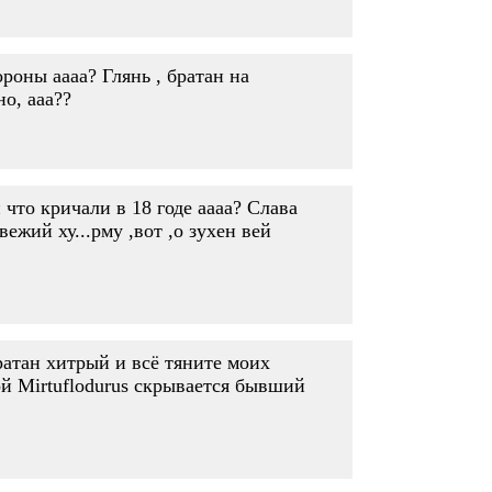
ороны аааа? Глянь , братан на
о, ааа??
что кричали в 18 годе аааа? Слава
ежий ху...рму ,вот ,о зухен вей
ратан хитрый и всё тяните моих
ой Mirtuflodurus скрывается бывший