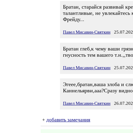
Братан, старайся развивай кр
талантливые, не увлекайтесь к
Фрейду...
Павел Мисавин-Святкин
25.07.202
Братан глеб,к чему ваши гряз
гнусность тем вашего т.н.,,тв
Павел Мисавин-Святкин
25.07.202
Эгеее,братан,ваша злоба и сл
Каннельярви,ааа?Сразу видно,в
Павел Мисавин-Святкин
26.07.202
+
добавить замечания