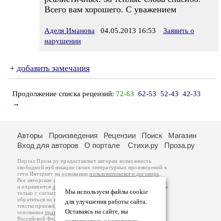
Всего вам хорошего. С уважением
Аделя Иманова
04.05.2013 16:53
Заявить о
нарушении
+
добавить замечания
Продолжение списка рецензий:
72-63
62-53
52-43
42-33
→
Авторы
Произведения
Рецензии
Поиск
Магазин
Вход для авторов
О портале
Стихи.ру
Проза.ру
Портал Проза.ру предоставляет авторам возможность
свободной публикации своих литературных произведений в
сети Интернет на основании
пользовательского договора
.
Все авторские права на произведения принадлежат авторам
и охраняются
законом
. Перепечатка произведений возможна
Мы используем файлы cookie
только с согласия его автора, к которому вы можете
обратиться на его авторской странице. Ответственность за
для улучшения работы сайта.
тексты произведений авторы несут самостоятельно на
Оставаясь на сайте, вы
основании
правил публикации
и
законодательства
Российской Федерации
. Данные пользователей