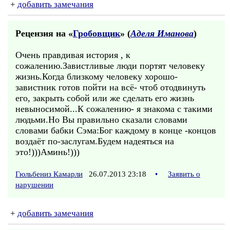
+
добавить замечания
Рецензия на «
Гробовщик
» (
Аделя Иманова
)
Очень правдивая история , к
сожалению.Завистливые люди портят человеку
жизнь.Когда близкому человеку хорошо-
завистник готов пойти на всё- чтоб отодвинуть
его, закрыть собой или же сделать его жизнь
невыносимой...К сожалению- я знакома с такими
людьми.Но Вы правильно сказали словами
словами бабки Сэма:Бог каждому в конце -концов
воздаёт по-заслугам.Будем надеяться на
это!)))Аминь!)))
Гюльбениз Камарли
26.07.2013 23:18
•
Заявить о
нарушении
+
добавить замечания