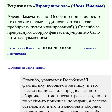
Рецензия на «
Взращенное зло
» (
Аделя Иманова
)
Аделя! Замечательно! Особенно понравилось то-
что плохие и злые люди появляются на свет в
пробирках- путём клонирования!))) Спасибо за
прекрасную, добрую фантастику-приятно было
читать.С уважением
Гюльбениз Камарли
03.04.2013 03:58
•
Заявить о
нарушении
+
добавить замечания
Спасибо, уважаемая Гюльбениз!Я
фантастику, вообще-то не пишу, и этот
рассказ написала для предполагаемого
сборника фантастических рассказов, но его
по каким-то причинам не издали, а рассказ
остался, вот я его и включила в сборник
реалистичных. За теплые слова спасибо.