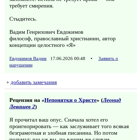
требует смирения.
Стыдитесь.
Вадим Генрихович Евдокимов
философ, православный христианин, автор
концепции целостного «Я»
Евдокимов Вадим
17.06.2026 00:48
•
Заявить о
нарушении
+
добавить замечания
Рецензия на «
Непонятки о Христе
» (
Леонид
Левашев 2
)
Я прочитал ваш опус. Сначала хотел его
проигнорировать — как заслуживает того всякая
безграмотная и злобная писанина. Но потом
подумал: раз уж вы, по вашим же словам,