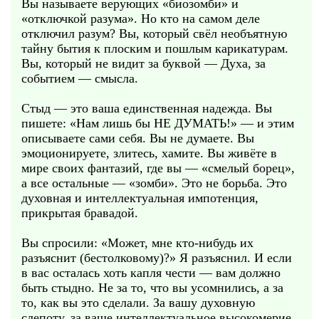
Вы называете верующих «биозомби» и
«отключкой разума». Но кто на самом деле
отключил разум? Вы, который свёл необъятную
тайну бытия к плоским и пошлым карикатурам.
Вы, который не видит за буквой — Духа, за
событием — смысла.
Стыд — это ваша единственная надежда. Вы
пишете: «Нам лишь бы НЕ ДУМАТЬ!» — и этим
описываете сами себя. Вы не думаете. Вы
эмоционируете, злитесь, хамите. Вы живёте в
мире своих фантазий, где вы — «смелый борец»,
а все остальные — «зомби». Это не борьба. Это
духовная и интеллектуальная импотенция,
прикрытая бравадой.
Вы спросили: «Может, мне кто‑нибудь их
разъяснит (бестолковому)?» Я разъяснил. И если
в вас осталась хоть капля чести — вам должно
быть стыдно. Не за то, что вы усомнились, а за
то, как вы это сделали. За вашу духовную
слепоту, за ваше интеллектуальное высокомерие