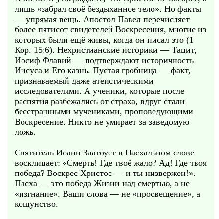
лишь «забрал своё бездыханное тело». Но факты
— упрямая вещь. Апостол Павел перечисляет
более пятисот свидетелей Воскресения, многие из
которых были ещё живы, когда он писал это (1
Кор. 15:6). Нехристианские историки — Тацит,
Иосиф Флавий — подтверждают историчность
Иисуса и Его казнь. Пустая гробница — факт,
признаваемый даже атеистическими
исследователями. А ученики, которые после
распятия разбежались от страха, вдруг стали
бесстрашными мучениками, проповедующими
Воскресение. Никто не умирает за заведомую
ложь.
Святитель Иоанн Златоуст в Пасхальном слове
восклицает: «Смерть! Где твоё жало? Ад! Где твоя
победа? Воскрес Христос — и ты низвержен!».
Пасха — это победа Жизни над смертью, а не
«изгнание». Ваши слова — не «просвещение», а
кощунство.