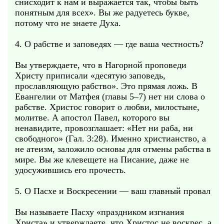
снисходит к нам и выражается так, чтобы быть
понятным для всех». Вы же радуетесь букве,
потому что не знаете Духа.
4. О рабстве и заповедях — где ваша честность?
Вы утверждаете, что в Нагорной проповеди
Христу приписали «десятую заповедь,
прославляющую рабство». Это прямая ложь. В
Евангелии от Матфея (главы 5–7) нет ни слова о
рабстве. Христос говорит о любви, милостыне,
молитве. А апостол Павел, которого вы
ненавидите, провозглашает: «Нет ни раба, ни
свободного» (Гал. 3:28). Именно христианство, а
не атеизм, заложило основы для отмены рабства в
мире. Вы же клевещете на Писание, даже не
удосужившись его прочесть.
5. О Пасхе и Воскресении — ваш главный провал
Вы называете Пасху «праздником изгнания
Христа» и утверждаете, что Христос не воскрес, а