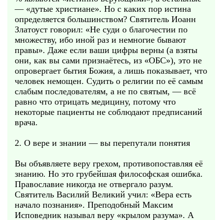
— «дутые христиане». Но с каких пор истина
определяется большинством? Святитель Иоанн
Златоуст говорил: «Не суди о благочестии по
множеству, ибо иной раз и немногие бывают
правы». Даже если ваши цифры верны (а взяты
они, как вы сами признаётесь, из «ОБС»), это не
опровергает бытия Божия, а лишь показывает, что
человек немощен. Судить о религии по её самым
слабым последователям, а не по святым, — всё
равно что отрицать медицину, потому что
некоторые пациенты не соблюдают предписаний
врача.
2. О вере и знании — вы перепутали понятия
Вы объявляете веру грехом, противопоставляя её
знанию. Но это грубейшая философская ошибка.
Православие никогда не отвергало разум.
Святитель Василий Великий учил: «Вера есть
начало познания». Преподобный Максим
Исповедник называл веру «крылом разума». А