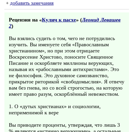
+
добавить замечания
Рецензия на «
Кулич к пасхе
» (
Леонид Левашев
2
)
Вы взялись судить о том, чего не потрудились
изучить. Вы именуете себя «Православным
христианином», но при этом отрицаете
Воскресение Христово, поносите Священное
Писание и оскорбляете миллионы верующих,
называя их «рабославными антихристами». Это
не философия. Это духовное самозванство,
прикрытое риторикой «свободомыслия». Я отвечу
вам без гнева, но со всей строгостью, на которую
имеет право разум, оскорблённый невежеством.
1. О «дутых христианах» и социологии,
неприменимой к вере
Вы приводите проценты, утверждая, что лишь 3
% являются «истинно верующими», а остальные