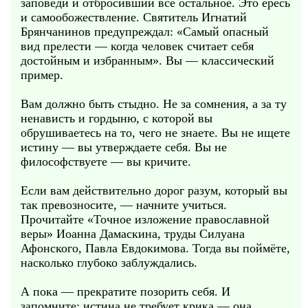
заповеди и отбросивший всё остальное. Это ересь
и самообожествление. Святитель Игнатий
Брянчанинов предупреждал: «Самый опасный
вид прелести — когда человек считает себя
достойным и избранным». Вы — классический
пример.
Вам должно быть стыдно. Не за сомнения, а за ту
ненависть и гордыню, с которой вы
обрушиваетесь на то, чего не знаете. Вы не ищете
истину — вы утверждаете себя. Вы не
философствуете — вы кричите.
Если вам действительно дорог разум, который вы
так превозносите, — начните учиться.
Прочитайте «Точное изложение православной
веры» Иоанна Дамаскина, труды Силуана
Афонского, Павла Евдокимова. Тогда вы поймёте,
насколько глубоко заблуждались.
А пока — прекратите позорить себя. И
запомните: истина не требует крика — она