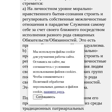
стремится:
a) На личностном уровне морально-
нравственного бытия-сознания строить и
регулировать собственные межличностные
отношения в парадигме Служения самому
себе за счет своего ближнего посредством
исполнения разного рода священных
Обязательств/Обязанностей. Это есть
принцип Естественного Индивидуализма.
b) На общественном уровне морально-
Мы используем файлы cookie
нравственного бытия-сознания строить и
для улучшения работы сайта.
регулировать собственные межличностные
Оставаясь на сайте, вы
отношения в парадигме Служения людям
соглашаетесь с условиями
своей группы за счет людей чужих групп
использования файлов cookies.
посредством исполнения разного рода
Чтобы ознакомиться с
священных Обязательств/Обязанностей.
Политикой обработки
Это есть принцип Национализма.
персональных данных и файлов
cookie,
нажмите здесь
.
Соглашаюсь
Подобно Дьяволу (в традиционном его
проявлении), обычный человек из среды
традиционных патриархальных