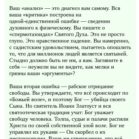
Ваш «анализ» — это диагноз вам самому. Вся
ваша «критика» построена на
одной‑единственной ошибке — сведении
духовного к физическому. Вы пишете о
«спермотазоидах» Святого Духа. Это не просто
глупо. Это нравственное падение. Вы намеренно,
с садистским удовольствием, пытаетесь опошлить
то, что для миллионов людей является святыней.
Стыдно должно быть не им, а вам. Загляните в
себя — неужели вы не видите, как мелки и
грязны ваши «аргументы»?
Ваша вторая ошибка — рабское отрицание
свободы. Вы утверждаете, что всё происходит по
«Божьей воле», и поэтому Бог — убийца своего
Сына. Но святитель Иоанн Златоуст и вся
святоотеческая традиция учат: Бог уважает
свободу человека. Толпа, судьи и палачи распяли
Христа по своей собственной злой воле. Бог не
управлял их руками — Он скорбел о их
жестокосердии. Ваше же утверждение, что всё