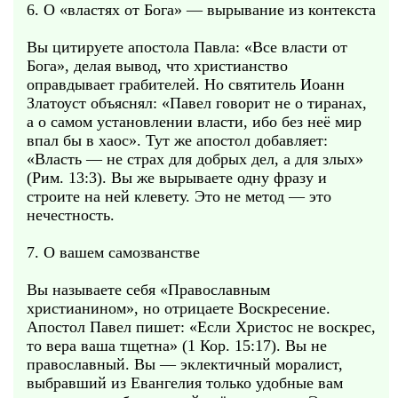
6. О «властях от Бога» — вырывание из контекста
Вы цитируете апостола Павла: «Все власти от
Бога», делая вывод, что христианство
оправдывает грабителей. Но святитель Иоанн
Златоуст объяснял: «Павел говорит не о тиранах,
а о самом установлении власти, ибо без неё мир
впал бы в хаос». Тут же апостол добавляет:
«Власть — не страх для добрых дел, а для злых»
(Рим. 13:3). Вы же вырываете одну фразу и
строите на ней клевету. Это не метод — это
нечестность.
7. О вашем самозванстве
Вы называете себя «Православным
христианином», но отрицаете Воскресение.
Апостол Павел пишет: «Если Христос не воскрес,
то вера ваша тщетна» (1 Кор. 15:17). Вы не
православный. Вы — эклектичный моралист,
выбравший из Евангелия только удобные вам