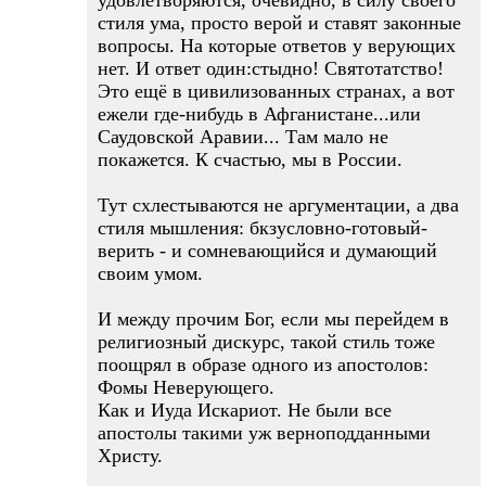
удовлетворяются, очевидно, в силу своего
стиля ума, просто верой и ставят законные
вопросы. На которые ответов у верующих
нет. И ответ один:стыдно! Святотатство!
Это ещё в цивилизованных странах, а вот
ежели где-нибудь в Афганистане...или
Саудовской Аравии... Там мало не
покажется. К счастью, мы в России.
Тут схлестываются не аргументации, а два
стиля мышления: бкзусловно-готовый-
верить - и сомневающийся и думающий
своим умом.
И между прочим Бог, если мы перейдем в
религиозный дискурс, такой стиль тоже
поощрял в образе одного из апостолов:
Фомы Неверующего.
Как и Иуда Искариот. Не были все
апостолы такими уж верноподданными
Христу.