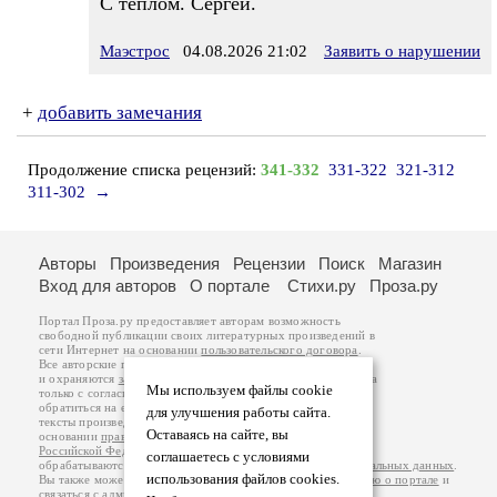
С теплом. Сергей.
Маэстрос
04.08.2026 21:02
Заявить о нарушении
+
добавить замечания
Продолжение списка рецензий:
341-332
331-322
321-312
311-302
→
Авторы
Произведения
Рецензии
Поиск
Магазин
Вход для авторов
О портале
Стихи.ру
Проза.ру
Портал Проза.ру предоставляет авторам возможность
свободной публикации своих литературных произведений в
сети Интернет на основании
пользовательского договора
.
Все авторские права на произведения принадлежат авторам
и охраняются
законом
. Перепечатка произведений возможна
Мы используем файлы cookie
только с согласия его автора, к которому вы можете
обратиться на его авторской странице. Ответственность за
для улучшения работы сайта.
тексты произведений авторы несут самостоятельно на
Оставаясь на сайте, вы
основании
правил публикации
и
законодательства
Российской Федерации
. Данные пользователей
соглашаетесь с условиями
обрабатываются на основании
Политики обработки персональных данных
.
использования файлов cookies.
Вы также можете посмотреть более подробную
информацию о портале
и
связаться с администрацией
.