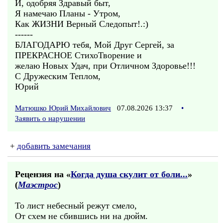
И, одобряя Здравый быт,
Я намечаю Планы - Утром,
Как ЖИЗНИ Верный Следопыт!.:)
------
БЛАГОДАРЮ тебя, Мой Друг Сергей, за
ПРЕКРАСНОЕ СтихоТворение и
желаю Новых Удач, при Отличном Здоровье!!!
С Дружеским Теплом,
Юрий
Матюшко Юрий Михайлович
07.08.2026 13:37
•
Заявить о нарушении
+
добавить замечания
Рецензия на «
Когда душа скулит от боли...
»
(
Маэстрос
)
То лист небесный режут смело,
От схем не сбившись ни на дюйм.